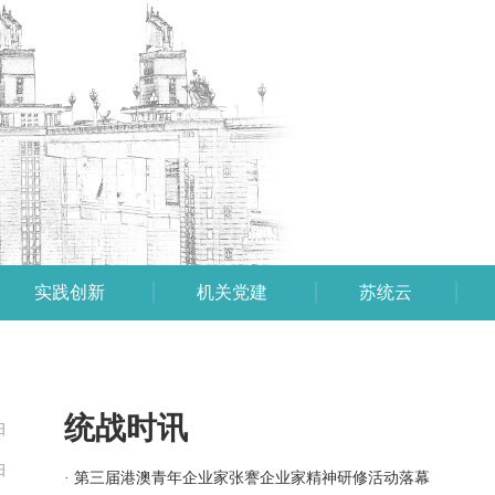
实践创新
机关党建
苏统云
统战时讯
日
日
· 第三届港澳青年企业家张謇企业家精神研修活动落幕