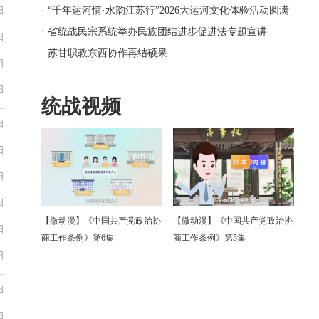
日
· “千年运河情·水韵江苏行”2026大运河文化体验活动圆满
结营
· 省统战民宗系统举办民族团结进步促进法专题宣讲
日
· 苏甘职教东西协作再结硕果
日
日
统战视频
日
日
日
日
【微动漫】《中国共产党政治协
【微动漫】《中国共产党政治协
日
商工作条例》第6集
商工作条例》第5集
日
日
日