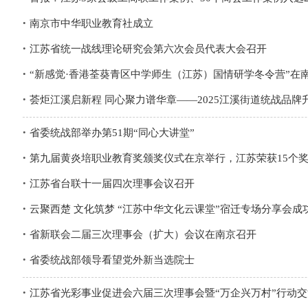
南京市中华职业教育社成立
江苏省统一战线理论研究会第六次会员代表大会召开
“新感觉·香港荃葵青区中学师生（江苏）国情研学冬令营”在
荟炬江溪启新程 同心聚力谱华章——2025江溪街道统战品
省委统战部举办第51期“同心大讲堂”
第九届黄炎培职业教育奖颁奖仪式在京举行，江苏荣获15个
江苏省台联十一届四次理事会议召开
云聚西楚 文化筑梦 “江苏中华文化云课堂”宿迁专场分享会成
省新联会二届三次理事会（扩大）会议在南京召开
省委统战部领导看望党外新当选院士
江苏省光彩事业促进会六届三次理事会暨“万企兴万村”行动