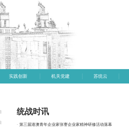
实践创新
机关党建
苏统云
统战时讯
日
日
· 第三届港澳青年企业家张謇企业家精神研修活动落幕