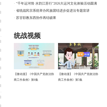
日
· “千年运河情·水韵江苏行”2026大运河文化体验活动圆满
结营
· 省统战民宗系统举办民族团结进步促进法专题宣讲
日
· 苏甘职教东西协作再结硕果
日
日
统战视频
日
日
日
日
【微动漫】《中国共产党政治协
【微动漫】《中国共产党政治协
日
商工作条例》第6集
商工作条例》第5集
日
日
日