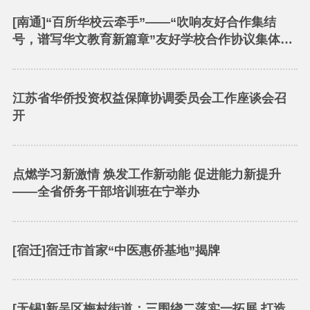
[南通]“百所华校云牵手”——“吹响友好合作集结
号，谱写华文教育新篇章”友好学校合作协议集体签
约仪式在南通举行
江苏省华侨投资权益保障协调委员会工作座谈会召
开
点燃学习新激情 焕发工作新动能 促进能力新提升
——全省侨务干部培训班在宁举办
[宿迁]宿迁市首家“中医惠侨基地”揭牌
[无锡]新吴区梅村街道：三围绕二落实一拓展 打造