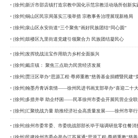
[徐州]新沂市邵店镇打造宗教中国化示范宗教活动场所创新实
[徐州]铜山区民宗局落实三项举措 宗教事务治理展现新格局
[徐州]泉山区永安街道“三个聚焦”画好民族团结“同心圆”
[徐州]鼓楼区九里街道党建引领聚合力 民族团结凝民心
[徐州]发挥统战法宝作用助力乡村全面振兴
[徐州]戴庄镇： 聚焦三点助力民营经济发展
[徐州]贾汪区举办“思源工程·尊师重教”慈善基金捐赠暨民建“
[徐州]翰墨丹青诉衷情——徐州民进书画支部举办“喜迎二十大
[徐州]多措并举 助企纾困——民革徐州市委会开展民营企业
[徐州]汇聚统战力量 助推经济社会高质量发展——徐州市举
[徐州]徐州市委常委、市委统战部部长毕于瑞调研批零住餐
[徐州]民建徐州市委会举办江苏展通“思源工程·尊师重教”慈善