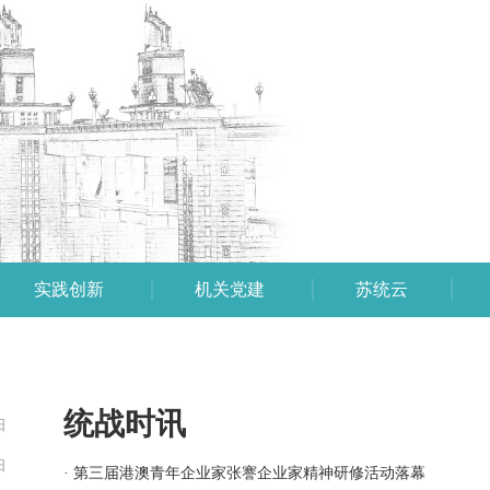
实践创新
机关党建
苏统云
统战时讯
日
日
· 第三届港澳青年企业家张謇企业家精神研修活动落幕