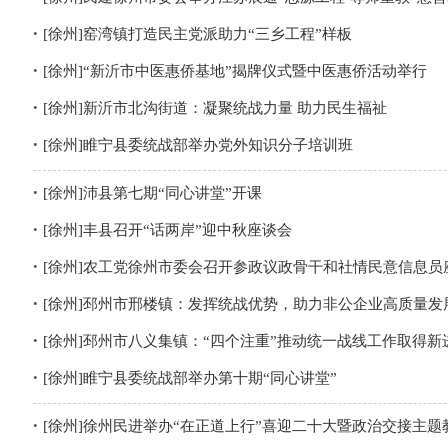
[徐州]窑湾镇打造民主党派助力“三乡工程”样板
[徐州]“新沂市中医惠侨基地”揭牌仪式暨中医惠侨活动举行
[徐州]新沂市北沟街道：凝聚统战力量 助力民生福祉
[徐州]睢宁县委统战部举办党外知识分子培训班
[徐州]沛县第七期“同心讲堂”开课
[徐州]丰县召开“话两岸”迎中秋座谈会
[徐州]农工党徐州市委会召开参政议政骨干和社情民意信息员
[徐州]邳州市邢楼镇：发挥统战优势，助力非公企业高质量发
[徐州]邳州市八义集镇：“四个注重”推动统一战线工作取得新
[徐州]睢宁县委统战部举办第十期“同心讲堂”
[徐州]徐州民进举办“在正道上行”喜迎二十大暨政治交接主题