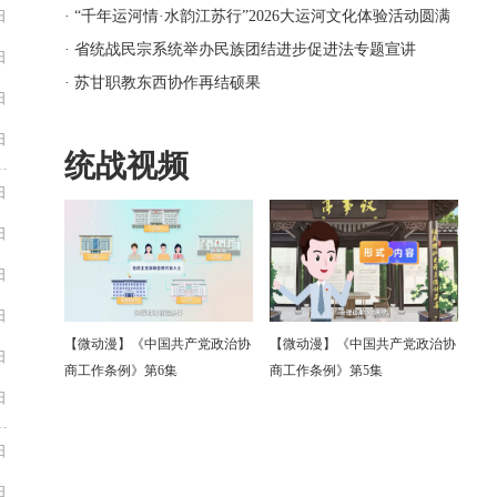
日
· “千年运河情·水韵江苏行”2026大运河文化体验活动圆满
结营
· 省统战民宗系统举办民族团结进步促进法专题宣讲
日
· 苏甘职教东西协作再结硕果
日
日
统战视频
日
日
日
日
【微动漫】《中国共产党政治协
【微动漫】《中国共产党政治协
日
商工作条例》第6集
商工作条例》第5集
日
日
日