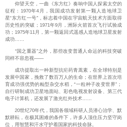
仰望天空，一曲《东方红》奏响中国人探索太空的
征程：1970年4月，我国成功发射第一颗人造地球卫
星“东方红一号”，标志着中国在宇宙航天技术方面取得
历史性的突破；1971年9月，洲际火箭首次飞行试验成
功；1975年11月，第一颗返回式遥感人造地球卫星发射
成功……
“国之重器”之外，那些改变普通人命运的科技突破
同样不容忽视——
成功提取出一种新型抗疟药青蒿素，在全球特别是
发展中国家，挽救了数百万人的生命；在世界上首次培
育成功强优势的籼型杂交水稻，“一粒种子改变世界”；
自行研制成功卫星地面站、彩色电视发射设备、第三代
电子计算机，还发展了激光红外技术……
20世纪70年代，我国各领域科研人员潜心治学、默
默耕耘，在极其困难的条件下，许多人顶住压力坚守岗
位，用智慧和汗水守护着国家的科技命脉。