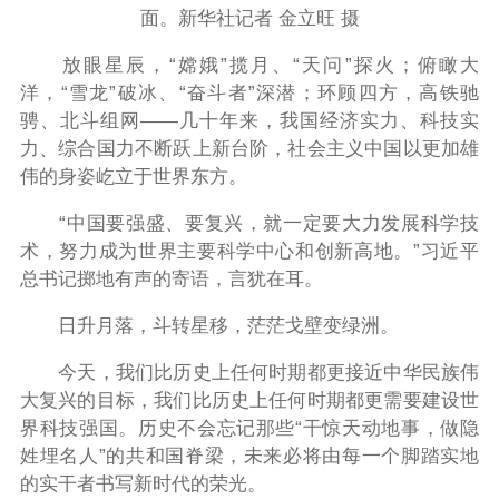
面。新华社记者 金立旺 摄
放眼星辰，“嫦娥”揽月、“天问”探火；俯瞰大
洋，“雪龙”破冰、“奋斗者”深潜；环顾四方，高铁驰
骋、北斗组网——几十年来，我国经济实力、科技实
力、综合国力不断跃上新台阶，社会主义中国以更加雄
伟的身姿屹立于世界东方。
“中国要强盛、要复兴，就一定要大力发展科学技
术，努力成为世界主要科学中心和创新高地。”习近平
总书记掷地有声的寄语，言犹在耳。
日升月落，斗转星移，茫茫戈壁变绿洲。
今天，我们比历史上任何时期都更接近中华民族伟
大复兴的目标，我们比历史上任何时期都更需要建设世
界科技强国。历史不会忘记那些“干惊天动地事，做隐
姓埋名人”的共和国脊梁，未来必将由每一个脚踏实地
的实干者书写新时代的荣光。