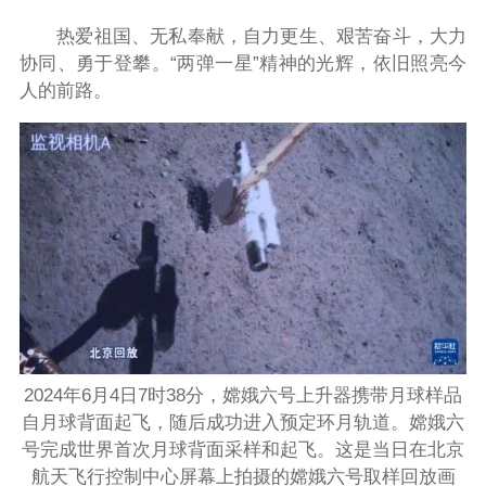
热爱祖国、无私奉献，自力更生、艰苦奋斗，大力
协同、勇于登攀。“两弹一星”精神的光辉，依旧照亮今
人的前路。
2024年6月4日7时38分，嫦娥六号上升器携带月球样品
自月球背面起飞，随后成功进入预定环月轨道。嫦娥六
号完成世界首次月球背面采样和起飞。这是当日在北京
航天飞行控制中心屏幕上拍摄的嫦娥六号取样回放画