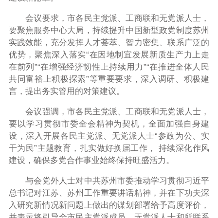
会议要求
，
市各民主党派、工商联和无党派人士，
要聚焦服务中心大局，持续提升中国新型政党制度苏州
实践效能，充分发挥人才荟萃、智力密集、联系广泛的
优势，聚焦深入落实“在因地制宜发展新质生产力上走
在前列”“在增强经济韧性上持续用力”“在推进全体人民
共同富裕上积极探索”等重要要求，深入调研、积极建
言，提出务实管用的对策建议。
会议强调
，
市各民主党派、工商联和无党派人士，
要以学习贯彻市委全会精神为契机，全面加强自身建
设，深入开展各民主党派、无党派人士“参政为公、实
干为民”主题教育，扎实做好换届工作， 持续深化作风
建设，确保多党合作事业始终保持旺盛活力。
与会党外人士对中共苏州市委推动学习贯彻习近平
总书记对江苏、苏州工作重要讲话精神，并在下功夫深
入研究新情况新问题上做出的谋划部署给予高度评价，
并表示将引导全市民主党派成员、无党派人士和所联系