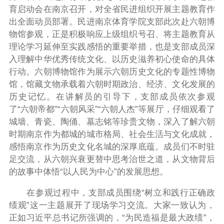
育启动会在南京召开，对全省民进组织开展主题教育作
出全面动员部署。民进南京体育学院支部此次赴六朝博
物
馆参观，正是积极响应上级组织号召、将主题教育从
理论学习延伸至实践感悟的重要举措，也是支部成员深
入理解中华优秀传统文化、以历史滋养初心使命的具体
行动。
六朝博物馆作为展示六朝历史文化的专题性博物
馆，馆藏文物承载着六朝时期政治、经济、文化发展的
历史记忆。在讲解员的引导下，支部成员依次参观
了“六朝帝都”“六朝风采”“六朝人杰”等展厅，仔细观看了
城墙、青瓷、陶俑、墓志铭等珍贵文物，深入了解六朝
时期南京作为都城的城市格局、社会生活与文化成就，
感悟南京作为历史文化名城的深厚底蕴。成员们不时驻
足交流，从六朝兴衰更替中思考治世之道，从文物背后
的故事中体悟“以人民为中心”的发展思想。
在参观过程中，支部成员围绕“树立和践行正确政
绩观”这一主题展开了现场学习交流。大家一致认为，
正如习近平总书记所强调的，“为民造福是最大政绩”，