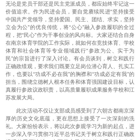
无论是党员干部还是民主党派成员，都应始终牢记这一
价值追求。作为民进会员，要自觉赓续民进“坚持接受
中国共产党领导，坚持爱国、民主、团结、求实，坚持
立会为公”的优良传统，将“公心”融入参政履职的全过
程，把“民心”作为干事创业的风向标。大家还结合自身
在南京体育学院的工作实际，就如何在竞技体育、学校
体育和社会体育等专业领域践行“参政为公、实干为
民”的宗旨进行了深入讨论。有会员谈到，树立和践行
正确政绩观，要求我们既要立足岗位潜心育人、扎实工
作，也要以“功成不必在我”的胸襟和“功成必定有我”的
担当，围绕立德树人根本任务和体育强国建设目标，认
真履行参政议政职责，以高质量履职成果服务学校和江
苏发展大局。
此次活动不仅让支部成员感受到了六朝古都南京深
厚的历史文化底蕴，更在思想上接受了一次深刻的洗
礼。大家纷纷表示，将以此次参观学习为新的起点，进
一步深入学习贯彻习近平总书记关于树立和践行正确政