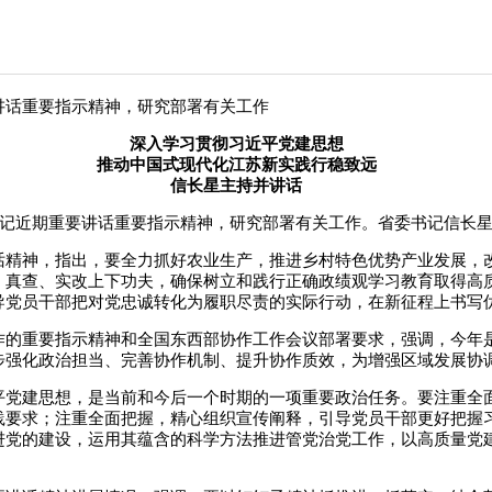
话重要指示精神，研究部署有关工作
深入学习贯彻习近平党建思想
推动中国式现代化江苏新实践行稳致远
信长星主持并讲话
记近期重要讲话重要指示精神，研究部署有关工作。省委书记信长星
神，指出，要全力抓好农业生产，推进乡村特色优势产业发展，改
、真查、实改上下功夫，确保树立和践行正确政绩观学习教育取得高
导党员干部把对党忠诚转化为履职尽责的实际行动，在新征程上书写
重要指示精神和全国东西部协作工作会议部署要求，强调，今年是“
步强化政治担当、完善协作机制、提升协作质效，为增强区域发展协
建思想，是当前和今后一个时期的一项重要政治任务。要注重全面
践要求；注重全面把握，精心组织宣传阐释，引导党员干部更好把握
进党的建设，运用其蕴含的科学方法推进管党治党工作，以高质量党