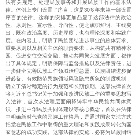
法有关规定、处理民族事务和开展民族工作的基本法
律。体例上专门设置了序言，这是30多年来第一部设置
序言的法律。这样的安排更加凸显了这部法律的政治
性、原则性、宣示性、导向性，使之旗帜鲜明、主线突
出，既有政治高度、历史厚度，也有理论深度和实践广
度。在内容上，明确了民族团结进步事业的总体要求、
重要原则以及相关主体的职责要求，从构筑共有精神家
园、促进交往交流交融、推动共同繁荣发展方面，都作
出了具体规定，明确保障与监督措施以及法律责任，进
一步健全完善民族工作领域治理急需、民族团结进步促
进必备、有效防范民族领域风险隐患所急的制度机制，
确立了清晰稳定的行为规范和长期预期。这部法律首次
将习近平总书记关于加强和改进民族工作的重要思想写
入法律，首次从法理层面阐释铸牢中华民族共同体意
识、推进中华民族共同体建设等核心概念，首次在法律
中明确新时代党的民族工作格局，是通过国家立法方式
把党在民族工作中取得的重大理论和实践成果转化为国
家意志的成功实践。这部法律的实施，必将为民族团结