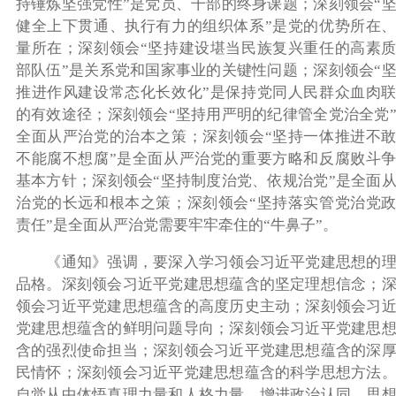
持锤炼坚强党性”是党员、干部的终身课题；深刻领会“
健全上下贯通、执行有力的组织体系”是党的优势所在
量所在；深刻领会“坚持建设堪当民族复兴重任的高素
部队伍”是关系党和国家事业的关键性问题；深刻领会“
推进作风建设常态化长效化”是保持党同人民群众血肉
的有效途径；深刻领会“坚持用严明的纪律管全党治全党
全面从严治党的治本之策；深刻领会“坚持一体推进不
不能腐不想腐”是全面从严治党的重要方略和反腐败斗
基本方针；深刻领会“坚持制度治党、依规治党”是全面
治党的长远和根本之策；深刻领会“坚持落实管党治党
责任”是全面从严治党需要牢牢牵住的“牛鼻子”。
《通知》强调，要深入学习领会习近平党建思想的
品格。深刻领会习近平党建思想蕴含的坚定理想信念；
领会习近平党建思想蕴含的高度历史主动；深刻领会习
党建思想蕴含的鲜明问题导向；深刻领会习近平党建思
含的强烈使命担当；深刻领会习近平党建思想蕴含的深
民情怀；深刻领会习近平党建思想蕴含的科学思想方法
自觉从中体悟真理力量和人格力量，增进政治认同、思