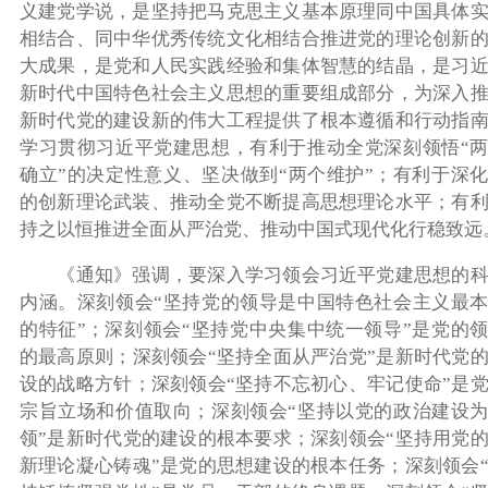
义建党学说，是坚持把马克思主义基本原理同中国具体
相结合、同中华优秀传统文化相结合推进党的理论创新
大成果，是党和人民实践经验和集体智慧的结晶，是习
新时代中国特色社会主义思想的重要组成部分，为深入
新时代党的建设新的伟大工程提供了根本遵循和行动指
学习贯彻习近平党建思想，有利于推动全党深刻领悟“
确立”的决定性意义、坚决做到“两个维护”；有利于深
的创新理论武装、推动全党不断提高思想理论水平；有
持之以恒推进全面从严治党、推动中国式现代化行稳致远
《通知》强调，要深入学习领会习近平党建思想的
内涵。深刻领会“坚持党的领导是中国特色社会主义最
的特征”；深刻领会“坚持党中央集中统一领导”是党的
的最高原则；深刻领会“坚持全面从严治党”是新时代党
设的战略方针；深刻领会“坚持不忘初心、牢记使命”是
宗旨立场和价值取向；深刻领会“坚持以党的政治建设
领”是新时代党的建设的根本要求；深刻领会“坚持用党
新理论凝心铸魂”是党的思想建设的根本任务；深刻领会