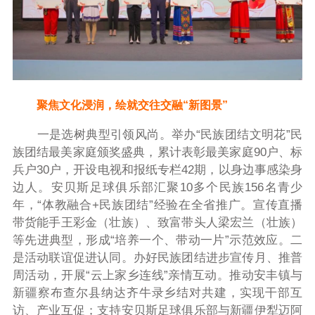
聚焦文化浸润，绘就交往交融“新图景”
一是选树典型引领风尚。举办“民族团结文明花”民
族团结最美家庭颁奖盛典，累计表彰最美家庭90户、标
兵户30户，开设电视和报纸专栏42期，以身边事感染身
边人。安贝斯足球俱乐部汇聚10多个民族156名青少
年，“体教融合+民族团结”经验在全省推广。宣传直播
带货能手王彩金（壮族）、致富带头人梁宏兰（壮族）
等先进典型，形成“培养一个、带动一片”示范效应。二
是活动联谊促进认同。办好民族团结进步宣传月、推普
周活动，开展“云上家乡连线”亲情互动。推动安丰镇与
新疆察布查尔县纳达齐牛录乡结对共建，实现干部互
访、产业互促；支持安贝斯足球俱乐部与新疆伊犁迈阿