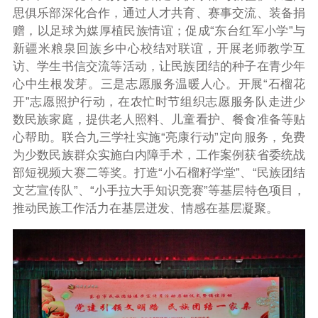
思俱乐部深化合作，通过人才共育、赛事交流、装备捐
赠，以足球为媒厚植民族情谊；促成“东台红军小学”与
新疆米粮泉回族乡中心校结对联谊，开展老师教学互
访、学生书信交流等活动，让民族团结的种子在青少年
心中生根发芽。三是志愿服务温暖人心。开展“石榴花
开”志愿照护行动，在农忙时节组织志愿服务队走进少
数民族家庭，提供老人照料、儿童看护、餐食准备等贴
心帮助。联合九三学社实施“亮康行动”定向服务，免费
为少数民族群众实施白内障手术，工作案例获省委统战
部短视频大赛二等奖。打造“小石榴籽学堂”、“民族团结
文艺宣传队”、“小手拉大手知识竞赛”等基层特色项目，
推动民族工作活力在基层迸发、情感在基层凝聚。