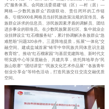
式”服务体系。会同政法委搭建“镇（区）—村（居）—
网格—少数民族群众”四级联动、责任闭环的工作链
条。引领5000名网格员当好民族政策法规的宣传员、各
族群众诉求的信息员、涉民族因素矛盾的调解员、团结
进步事业的联络员。在少数民族聚居社区、集中就业企
业挂牌设立“红石榴服务站”，累计协调解决各族群众“急
难愁盼”问题320余件。三是阵地提质，拓展“一体化”交
融空间。建成盐城首家“铸牢中华民族共同体意识主题
教育馆”。推动“红石榴家园”与基层党建阵地、新时代文
明实践中心等深度融合、共建共享，依托阵地举办“民
族山歌赛” “团结讲堂” “民族文化艺术作品展” “各族青年
创业分享会”等特色活动，打造民族交往交流交融优质
空间。