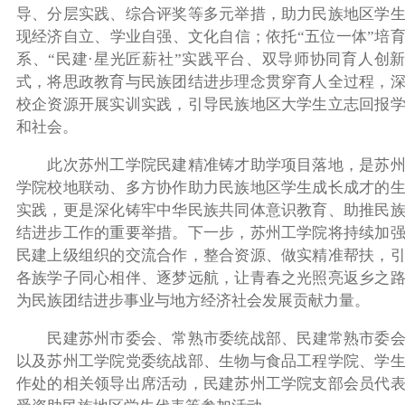
导、分层实践、综合评奖等多元举措，助力民族地区学
现经济自立、学业自强、文化自信；依托
“五位一体”
培
系、“民建
·
星光匠薪社”
实践平台
、
双导师协同育人创
式，将思政教育与民族团结进步理念贯穿育人全过程，
校企资源开展实训实践，引导
民族地区
大学生
立志回报
和社会
。
此次苏州工学院
民建精准铸才助学项目
落地，是苏
学院校地联动、多方协作助力民族地区学生成长成才的
实践，更是深化铸牢中华民族共同体意识教育、助推民
结进步工作的重要举措。下一步，苏州工学院将持续加
民建上级组织的交流合作，整合资源、做实精准帮扶，
各族学子同心相伴、逐梦远航，让青春之光照亮返乡之
为民族团结进步事业与地方经济社会发展贡献力量。
民建苏州市委会
、
常熟市委统战部
、
民建常熟市委
以及苏州工学院
党委统战部
、
生物与食品工程学院
、
学
作处的相关领导出席活动，民建苏州工学院支部会员代