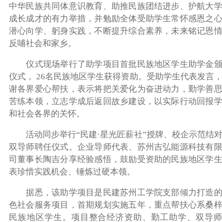
中华民族共同体意识教育、助推民族团结进步、护航大
成长成才的有力举措，并勉励全体受助学生常怀感恩之
潜心向学、躬身实践，不断提升综合素养，未来铭记恩
反哺社会和家乡。
仪式现场举行了助学项目首批民族地区学生助学金
仪式，
26名民族
地区
学
生获得资助
。受助学生代表发言
谢各界爱心帮扶，表示将把关爱化为奋进动力，勤学善
苦练本领，立志学成后返
回故
乡建设，以实际行动回报
和社会各界的关怀。
活动同步举行
“民建·
星光匠薪社”
授牌、校企示范结
双
导师聘任仪式。企业导师代表、苏州吉弘能源科技有
司董事长陶吉分享经验感悟，鼓励
受资助的
民族
地区
学
表
珍惜实践机会、锤炼过硬本领。
据悉，该助学项目是民建苏州工学院支部倾力打造
色社会服务项目，首期规划实施五年，重点帮扶心系桑
民族地区学生。项目整合经济资助、勤工助学、双导师