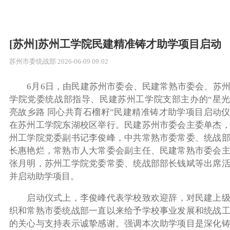
[苏州]苏州工学院民建精准铸才助学项目启动
苏州市委统战部
2026-06-09 09:02
6月6日，
由民建苏州市委会、民建常熟市委会、苏
学院党委统战部指导、民建苏州工学院支部主办的
“星
亮故乡路 同心共育石榴籽”民建精准铸才助学项目启动
在苏州工学院
东湖校区
举行。民建苏州市委会主委单杰
州工学院
党委副书记李俊峰，中共常熟市委常委、统战
长惠艳烂，常熟市人大常委会副主任、民建常熟市委会
张月明
，苏州工学院党委常委、统战部部长钱斌等出席
并启动
助学项目。
启动仪式上，李俊峰代表学校致
欢迎辞
，对民建上
织和常熟市委统战部一直以来给予学校事业发展和统战
的关心与支持表示诚挚感谢。强调本次助学项目是深化