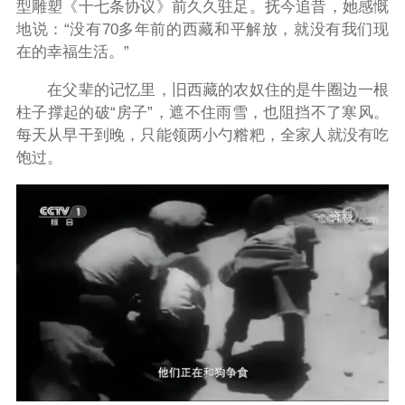
型雕塑《十七条协议》前久久驻足。抚今追昔，她感慨
地说：“没有70多年前的西藏和平解放，就没有我们现
在的幸福生活。”
在父辈的记忆里，旧西藏的农奴住的是牛圈边一根
柱子撑起的破“房子”，遮不住雨雪，也阻挡不了寒风。
每天从早干到晚，只能领两小勺糌粑，全家人就没有吃
饱过。