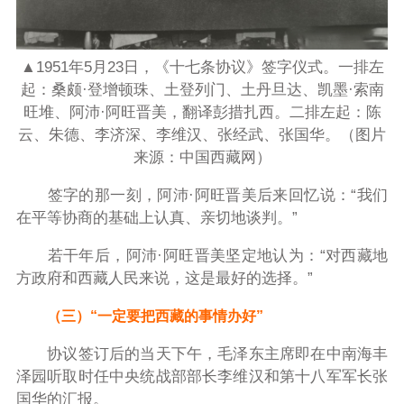
▲1951年5月23日，《十七条协议》签字仪式。一排左
起：桑颇·登增顿珠、土登列门、土丹旦达、凯墨·索南
旺堆、阿沛·阿旺晋美，翻译彭措扎西。二排左起：陈
云、朱德、李济深、李维汉、张经武、张国华。（图片
来源：中国西藏网）
签字的那一刻，阿沛·阿旺晋美后来回忆说：“我们
在平等协商的基础上认真、亲切地谈判。”
若干年后，阿沛·阿旺晋美坚定地认为：“对西藏地
方政府和西藏人民来说，这是最好的选择。”
（三）“一定要把西藏的事情办好”
协议签订后的当天下午，毛泽东主席即在中南海丰
泽园听取时任中央统战部部长李维汉和第十八军军长张
国华的汇报。