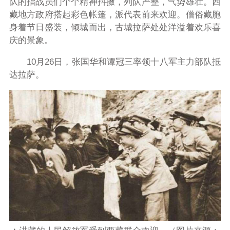
队的指战员们个个精神抖擞，列队严整，气势雄壮。西
藏地方政府搭起彩色帐篷，派代表前来欢迎。僧俗藏胞
身着节日盛装，倾城而出，古城拉萨处处洋溢着欢乐喜
庆的景象。
10月26日，张国华和谭冠三率领十八军主力部队抵
达拉萨。