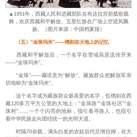
▲1951年，西藏人民和进藏部队在布达拉宫前载歌载
舞，欢庆西藏和平解放。五星红旗在广场上空迎风飘
扬。（图片来源：中国档案报）
（五）“金珠玛米”——镌刻在大地上的记忆
西藏和平解放后，一个名字在雪域高原流传开来
——“金珠玛米”。
“金珠”——藏语意为“解放”。藏族群众把解放军亲
切地称为“金珠玛米”。
这个名字成为藏族群众最喜爱的名字，也镌刻在西
藏120多万平方公里的大地上：“金珠路”“金珠社区”“金
珠村”……一个个闪亮的地标，指引着寻路人，也指引
着中华民族走向团结统一的光明大道。
时隔70余载，满头白发的农奴后代旦增拉姆，在大