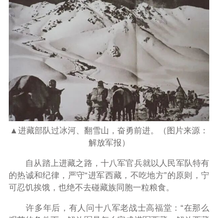
▲进藏部队过冰河、翻雪山，奋勇前进。（图片来源：
解放军报）
自从踏上进藏之路，十八军官兵就以人民军队特有
的热诚和纪律，严守“进军西藏，不吃地方”的原则，宁
可忍饥挨饿，也绝不去碰藏族同胞一粒粮食。
许多年后，有人问十八军老战士高福堂：“在那么