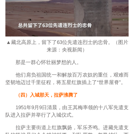
▲藏北高原上，留下了63位先遣连烈士的忠骨。（图片
来源：央视新闻）
那是一群心怀壮丽梦想的人。
他们肩负祖国统一和解放百万农奴的重任，艰难而
坚韧地迈过千里征程，将五星红旗插上了“世界屋脊”。
（四）入城那天，拉萨沸腾了
1951年9月9日清晨，由王其梅率领的十八军先遣支
队进入拉萨并举行了入城仪式。
拉萨主要街道上红旗飘扬，军乐齐鸣。进藏先遣支