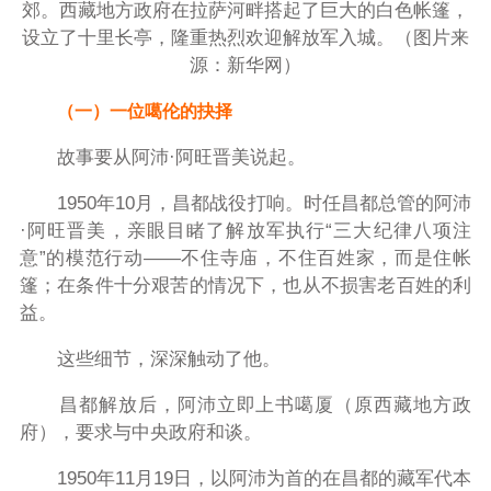
郊。西藏地方政府在拉萨河畔搭起了巨大的白色帐篷，
设立了十里长亭，隆重热烈欢迎解放军入城。（图片来
源：新华网）
（一）一位噶伦的抉择
故事要从阿沛·阿旺晋美说起。
1950年10月，昌都战役打响。时任昌都总管的阿沛
·阿旺晋美，亲眼目睹了解放军执行“三大纪律八项注
意”的模范行动——不住寺庙，不住百姓家，而是住帐
篷；在条件十分艰苦的情况下，也从不损害老百姓的利
益。
这些细节，深深触动了他。
昌都解放后，阿沛立即上书噶厦（原西藏地方政
府），要求与中央政府和谈。
1950年11月19日，以阿沛为首的在昌都的藏军代本