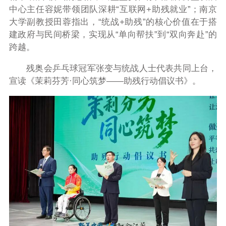
中心主任容妮带领团队深耕“互联网+助残就业”；南京
大学副教授田蓉指出，“统战+助残”的核心价值在于搭
建政府与民间桥梁，实现从“单向帮扶”到“双向奔赴”的
跨越。
残奥会乒乓球冠军张变与统战人士代表共同上台，
宣读《茉莉芬芳·同心筑梦——助残行动倡议书》。