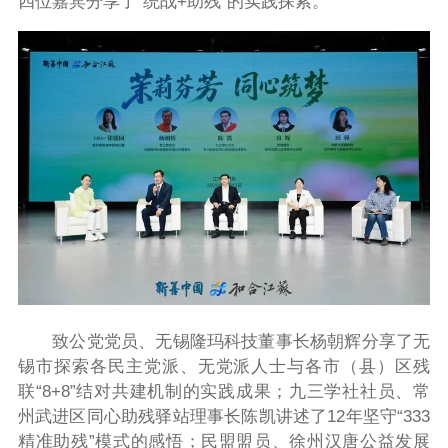
四位嘉宾分享了“统战+助残”的实践探索。
致公党党员、无锡隆玛科技董事长杨朝辉分享了无
锡市探索各民主党派、无党派人士与各市（县）区残
联“8+8”结对共建机制的实践成果；九三学社社员、常
州武进区同心助残驿站理事长陈凯讲述了12年坚守“333
精准助残”模式的感悟；民盟盟员、徐州汉唐公益发展