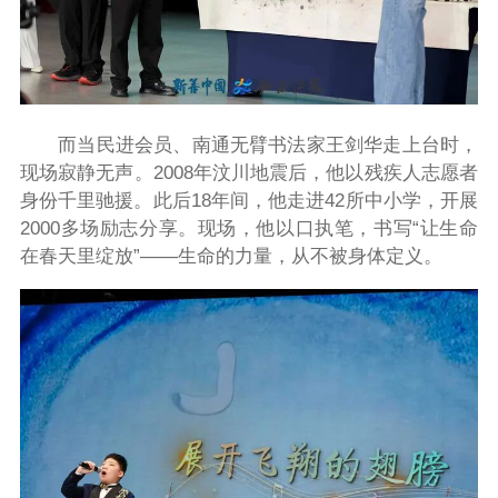
而当民进会员、南通无臂书法家王剑华走上台时，
现场寂静无声。2008年汶川地震后，他以残疾人志愿者
身份千里驰援。此后18年间，他走进42所中小学，开展
2000多场励志分享。现场，他以口执笔，书写“让生命
在春天里绽放”——生命的力量，从不被身体定义。