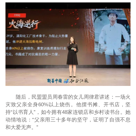
随后，民盟盟员周春雷的女儿周律君讲述：一场火
灾致父亲全身60%以上烧伤。他摆书摊、开书店，坚
持“以书育人”，如今拥有48家连锁店和乡村读书台。她
动情地说：“父亲用三十多年的坚守，证明了自强不息
和大爱无声。”