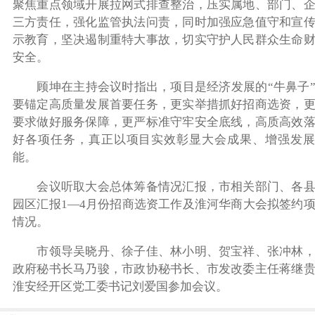
聚焦重点领域开展拉网式排查整治，压实属地、部门、
三方责任，强化监管执法问责，同时加强应急值守和宣
示教育，坚决遏制重特大事故，切实守护人民群众生命
安全。
顾坤在主持会议时指出，项目是经济发展的“牛鼻子
要锚定高质量发展首要任务，更实举措抓好招商选资，
要求做好服务保障，更严标准守牢安全底线，高质高效
好各项任务，真正以项目实效彰显大会成果、增强发展
能。
会议听取大会总体筹备情况汇报，市相关部门、各
园区汇报1—4月份招商选资工作及淮河华商大会拟签约
情况。
市领导吴晓丹、徐子佳、林小明、贺宝祥、张冲林
政府秘书长马乃骏，市政协秘书长、市发改委主任蒋继
淮安经开区党工委书记刘爱国参加会议。