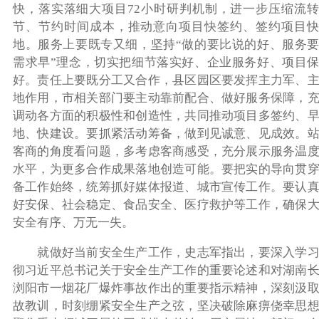
快，落实落细大项目72小时研判机制，进一步压缩流
节、节约时间成本，推动意向项目快签约、签约项目快
地。服务上要既专又细，坚持“做的要比说的好、服务
需求早”理念，切实把细节落实好、企业服务好、项目
好。责任上要既分工又合作，县区园区要发挥主力军、
地作用，市相关部门要主动靠前配合、做好服务保障，
调动各方面的积极性和创造性，共同推动项目多签约、
地、快建设。要抓紧活动筹备，做到见诚意、见成效。
客商的角度看问题，多考虑客商感受，充分展示服务温
水平，为更多合作成果落地创造可能。要把实的导向贯
备工作始终，统筹抓好媒体报道、城市宣传工作。要认
好安保、社会稳定、食品安全、医疗救护等工作，确保
安全有序、万无一失。
就做好当前安全生产工作
，
史志军指出
，
要深入学
彻习近平总书记关于安全生产工作的重要论述和对湖南
浏阳市一烟花厂爆炸事故作出的重要指示精神，深刻汲
故教训，时刻绷紧安全生产之弦，坚决破除麻痹侥幸思