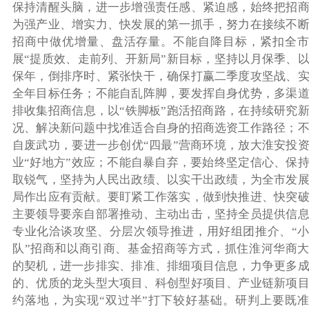
保持清醒头脑，进一步增强责任感、紧迫感，始终把招
为强产业、增实力、快发展的第一抓手，努力在接续不
招商中做优增量、盘活存量。不能自降目标，紧扣全市
展“提质效、走前列、开新局”新目标，坚持以月保季、
保年，倒排序时、紧张快干，确保打赢二季度攻坚战、
全年目标任务；不能自乱阵脚，要发挥自身优势，多渠
排收集招商信息，以“铁脚板”跑活招商路，在持续研究
况、解决新问题中找准适合自身的招商选资工作路径；
自废武功，要进一步创优“四最”营商环境，放大淮安投
业“好地方”效应；不能自暴自弃，要始终坚定信心、保
取锐气，坚持为人民出政绩、以实干出政绩，为全市发
局作出应有贡献。要盯紧工作落实，做到快推进、快突
主要领导要亲自部署推动、主动出击，坚持全员提供信
专业化洽谈攻坚、分层次领导推进，用好组团推介、“
队”招商和以商引商、基金招商等方式，抓住淮河华商
的契机，进一步排实、排准、排细项目信息，力争更多
的、优质的龙头型大项目、科创型好项目、产业链新项
约落地，为实现“双过半”打下较好基础。研判上要既