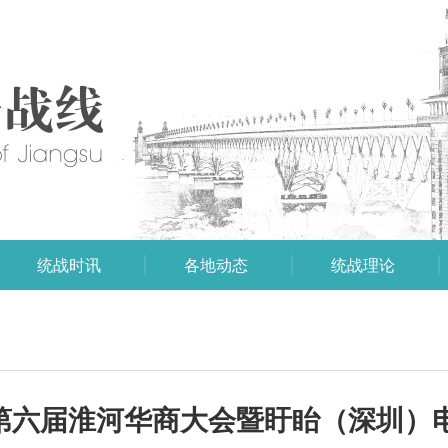
统战时讯
各地动态
统战理论
情满淮”第六届淮河华商大会暨盱眙（深