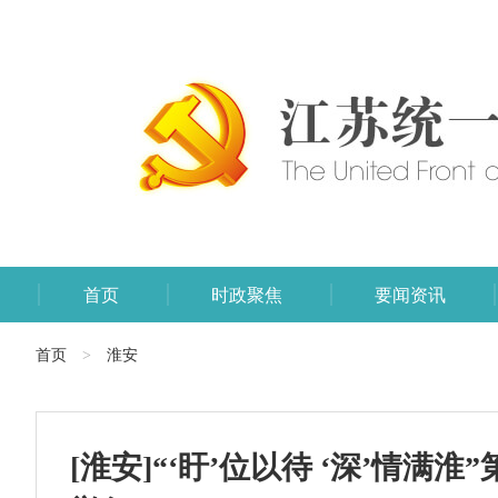
首页
时政聚焦
要闻资讯
首页
淮安
>
[淮安]“‘盱’位以待 ‘深’