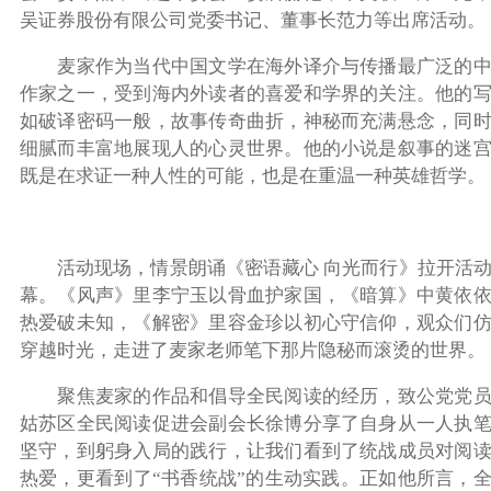
吴证券股份有限公司党委书记、董事长范力等出席活动。‍
麦家作为当代中国文学在海外译介与传播最广泛的
作家之一，受到海内外读者的喜爱和学界的关注。他的
如破译密码一般，故事传奇曲折，神秘而充满悬念，同
细腻而丰富地展现人的心灵世界。他的小说是叙事的迷
既是在求证一种人性的可能，也是在重温一种英雄哲学。
活动现场
，
情景朗诵《密语藏心 向光而行》拉开活
幕。《风声》里李宁玉以骨血护家国，《暗算》中黄依
热爱破未知，《解密》里容金珍以初心守信仰，观众们
穿越时光，走进了麦家老师笔下那片隐秘而滚烫的世界。
聚焦麦家的作品和倡导全民阅读的经历，致公党党
姑苏区全民阅读促进会副会长徐博分享了自身从一人执
坚守，到躬身入局的践行，让我们看到了统战成员对阅
热爱，更看到了“书香统战”的生动实践。正如他所言，