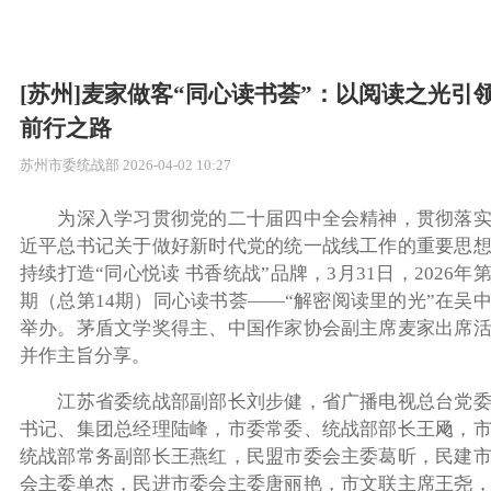
[苏州]麦家做客“同心读书荟”：以阅读之光引
前行之路
苏州市委统战部
2026-04-02 10:27
为深入学习贯彻党的二十届四中全会精神，贯彻落实
近平总书记关于做好新时代党的统一战线工作的重要思
持续打造“同心悦读 书香统战”品牌，3月31日，2026年
期（总第14期）同心读书荟——“解密阅读里的光”在吴
举办。茅盾文学奖得主、中国作家协会副主席麦家出席
并作主旨分享。
江苏省委统战部副部长刘步健，省广播电视总台党
书记、集团总经理陆峰，市委常委、统战部部长王飏，
统战部常务副部长王燕红，民盟市委会主委葛昕，民建
会主委单杰，民进市委会主委唐丽艳，市文联主席王尧