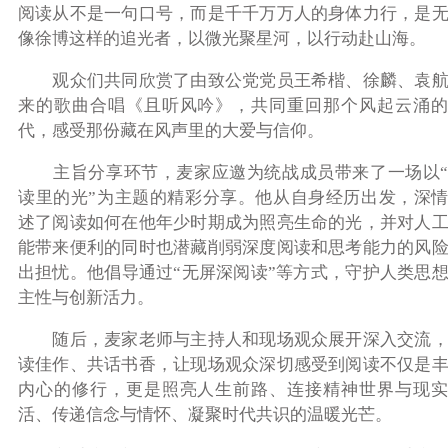
阅读从不是一句口号，而是千千万万人的身体力行，是
像徐博这样的追光者，以微光聚星河，以行动赴山海。
观众们共同欣赏了由致公党党员王希楷、徐麟、袁
来的歌曲合唱《且听风吟》，共同重回那个风起云涌的
代，感受那份藏在风声里的大爱与信仰。
主旨分享环节
，
麦家应邀为统战成员带来了一场以
读里的光”为主题的精彩分享。他从自身经历出发，深
述了阅读如何在他年少时期成为照亮生命的光，并对人
能带来便利的同时也潜藏削弱深度阅读和思考能力的风
出担忧。他倡导通过“无屏深阅读”等方式，守护人类思
主性与创新活力。
随后，麦家老师与主持人和现场观众展开深入交流
读佳作、共话书香，让现场观众深切感受到阅读不仅是
内心的修行，更是照亮人生前路、连接精神世界与现实
活、传递信念与情怀、凝聚时代共识的温暖光芒。