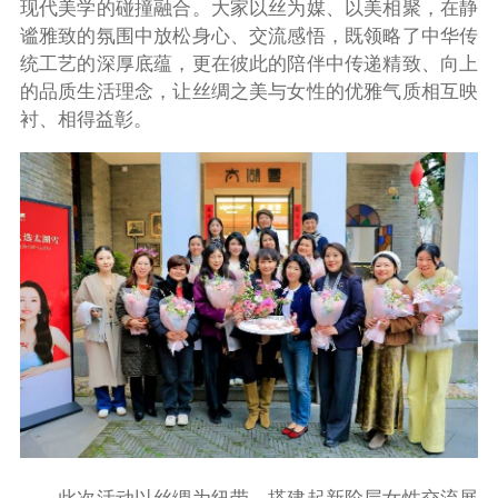
现代美学的碰撞融合。大家以丝为媒、以美相聚，在静
谧雅致的氛围中放松身心、交流感悟，既领略了中华传
统工艺的深厚底蕴，更在彼此的陪伴中传递精致、向上
的品质生活理念，让丝绸之美与女性的优雅气质相互映
衬、相得益彰。