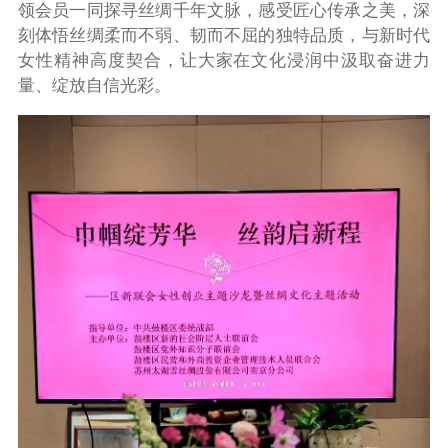
领会员一同探寻丝绸千年文脉，感受匠心传承之美，深
刻体悟丝绸柔而不弱、韧而不屈的独特品质，与新时代
女性精神高度契合，让大家在文化浸润中汲取奋进力
量、绽放自信光彩。