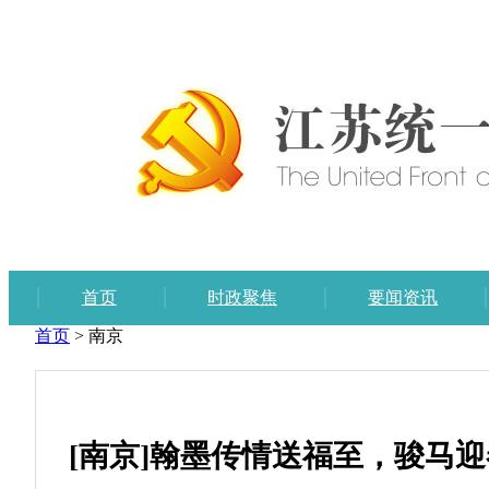
首页
时政聚焦
要闻资讯
首页
>
南京
[南京]翰墨传情送福至，骏马