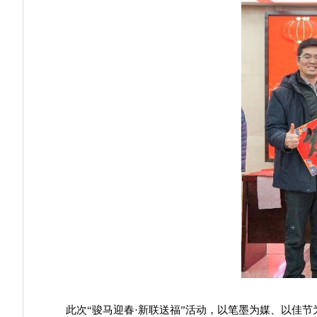
此次“骏马迎春·新联送福”活动，以笔墨为媒、以佳节