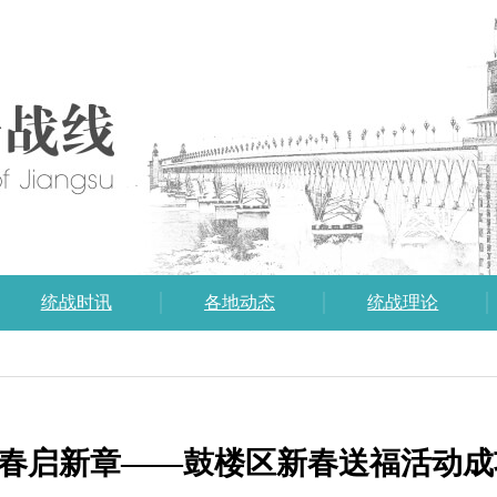
统战时讯
各地动态
统战理论
迎春启新章——鼓楼区新春送福活动