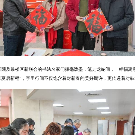
及鼓楼区新联会的书法名家们挥毫泼墨，笔走龙蛇间，一幅幅寓意吉
华夏启新程”，字里行间不仅饱含着对新春的美好期许，更传递着对