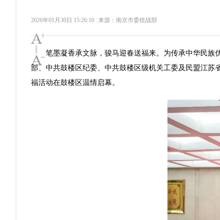
2026年01月30日 15:26:10
|
来源：南京市委统战部
变大
|
笔墨凝香承文脉，骏马迎春送福来。为传承中华民族优秀
变小
部、中共鼓楼区纪委、中共鼓楼区级机关工委及民盟江苏省
福活动在鼓楼区温情启幕。