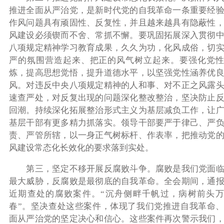
推进全面从严治党，是新时代党的自我革命一条重要经
作风问题具有顽固性、反复性，并且越来越具有隐蔽性
风建设必须锲而不舍、常抓不懈。要巩固拓展深入贯彻
八项规定精神学习教育成果，久久为功，化风成俗，切
严的氛围营造起来、把正的风气树立起来。要强化党性
炼，提高思想觉悟，提升道德水平，以坚强党性涵养优
风。对违反中央八项规定精神的人和事、对不正之风露
速查严处，对反复出现的问题深化整改整治，坚决防止
回潮。持续深化拓展整治形式主义为基层减负工作，让
基层干部有更多精力抓落实。领导干部要严于律己、严
责、严管所辖，以一身正气树标杆、作表率，把推动党
风建设常态化长效化的要求落到实处。
第三，坚定不移开展反腐败斗争。腐败是我们党面临
最大威胁，反腐败是最彻底的自我革命。全会期间，通
近期查处的腐败案件。“沉舟侧畔千帆过，病树前头万
春”。坚决查处这些案件，体现了我们党推进自我革命
面从严治党的坚定决心和信心。这些案件再次警示我们