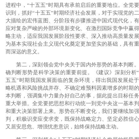
进程中，“十五五”时期具有承前启后的重要地位。全党
识到，抓好“十五五”时期经济社会发展，对于实现党的
大描绘的宏伟蓝图、分阶段有步骤推进中国式现代化，
应对复杂严峻的外部环境新变化、在激烈国际竞争中赢
略主动，适应我国发展阶段性要求、深入推动高质量发
为基本实现社会主义现代化奠定更加坚实的基础，具有
而深远的意义。
第二，深刻领会党中央关于国内外形势的基本判断。
确判断形势是科学决策的重要前提。《建议》深刻分析
五五”时期我国发展面临的复杂环境，得出我国发展处
略机遇和风险挑战并存、不确定难预料因素增多的时期
本判断，强调集中力量办好自己的事，据此提出目标任
重大举措。全党要把思想和行动统一到党中央这一基本
和重大决策部署上来。形势在不断变化，我们要继续加
判，积极识变应变求变，既保持战略定力、坚定必胜信
又居安思危、增强忧患意识，始终保持战略主动。