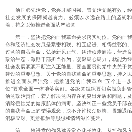
治国必先治党，党兴才能国强。管党治党越有效，经
社会发展的保障就越有力。必须以永远在路上的坚韧和
着，持之以恒推进全面从严治党。
第一，坚决把党的自我革命要求落实到位。党的自我
命和经济社会发展是紧密相联、相互促进、相得益彰的
过党的自我革命，弘扬新风正气、纠治顽瘴痼疾，营造
政治生态，激励干部担当作为，凝聚民心民力，就能为
社会发展源源不断注入正能量。要全面贯彻党中央关于
建设的重要思想、关于党的自我革命的重要思想，持之
推进全面从严治党，把推进党的自我革命“五个进一步
位”要求全面一体地落实好。各级党组织要切实担负起
治党政治责任，着力解决党内存在的突出矛盾和问题，
清除侵蚀党的健康肌体的病毒。坚决纠正一些党员干部
的自我革命上的错误观念，决不允许松劲歇脚、畏难退
消极应对、刻意抵触等思想和情绪滋长蔓延。
第二，推进党的作风建设常态化长效化。从抓作风入