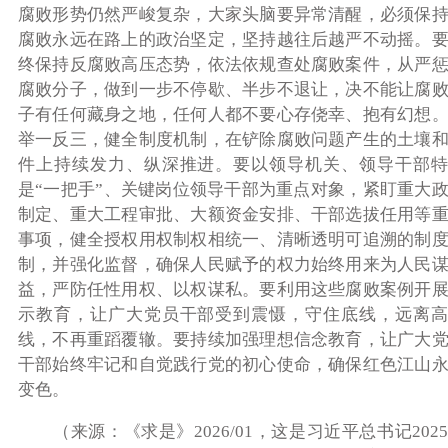
腐败形势仍然严峻复杂，大家头脑要异常清醒，必须保
腐败永远在路上的政治坚定，坚持越往后越严不动摇。
终保持反腐败高压态势，依法依规查处腐败案件，从严
腐败分子，做到一步不停歇、半步不退让，决不能让腐
子有任何藏身之地，任何人都不要心存侥幸、抱有幻想
举一反三，健全制度机制，在铲除腐败问题产生的土壤
件上持续发力、纵深推进。要以领导机关、领导干部特
是“一把手”、关键岗位领导干部为重点对象，紧盯重大
制定、重大工程审批、大额资金安排、干部选拔任用等
事项，健全授权用权制权相统一、清晰透明可追溯的制
制，并强化监督，确保人民赋予的权力始终用来为人民
益，严防任性用权、以权谋私。要利用这些腐败案例开
示教育，让广大党员干部受到震慑，守住底线，远离高
线，不再重蹈覆辙。要持续加强理想信念教育，让广大
干部始终牢记和自觉践行党的初心使命，确保红色江山
变色。
（来源：《求是》2026/01，这是习近平总书记202