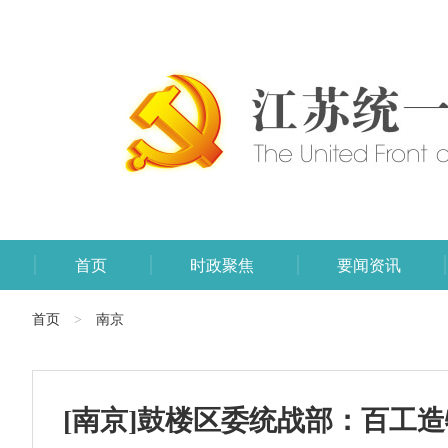
首页
时政聚焦
要闻资讯
首页
南京
>
[南京]鼓楼区委统战部：百工