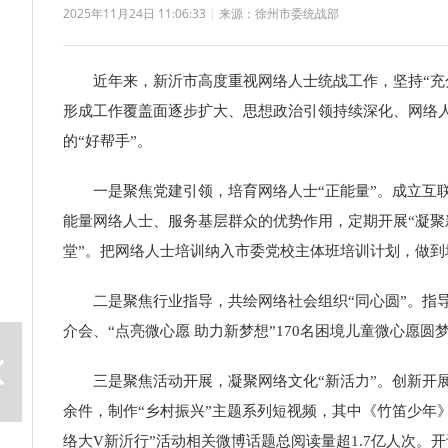
2025年11月24日 11:06:33
|
来源：徐州市委统战部
近年来，
新沂市
高度重视网络人士统战工作，坚持“
形成
工作覆盖面
逐步
扩大、思想政治引领持续深化、网络人
的“好帮手”。
一是
聚焦党建引领，
培育网络人士“正能量”。
成立互
能量网络人士、服务
基层
群众
的
优势作用，
定期开展“凝聚
堂”。把网络人士培训纳入市委党校主体班培训计划，
做到
二是
聚焦行业指导，共绘网络社会组织“同心圆”
。
指
介会、“点亮微心愿 助力新梦想”170名困境儿童微心愿圆
三是
聚焦活动开展，凝聚网络文化“新活力”
。
创新开展
余件
，制作
“乡村振兴”主题系列短视频，其中《竹笛少年》
络大V新沂行”活动相关微博话题总阅读量超1.7亿人次
。
开