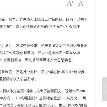
字号变大
|
字号变小
创新，努力开辟网络人士统战工作新路径。
目前，已
初步
作力量”，成为宣传推介
新沂
的“生力军”和社会治理
动计划》。
发挥
秀致传媒
、苏晟集团等
基层党组织培育正
统战工作实践创新基地，开办“e起来学习”“新媒体课
业发展新风向，重点掌握新媒体人士思想动态。
章制度，强化行业自律。举办“聚心怡 享未来”旅游推
下一篇
爱暖新沂守夜人公益行动。
—新媒体走基层”活动，推出正能量图文、视频作品190
0万次，《60秒看新沂》全网播放量达660余万次，“网
产品代言，每期活动点击量达10万+
。
推出“青创谷”微信