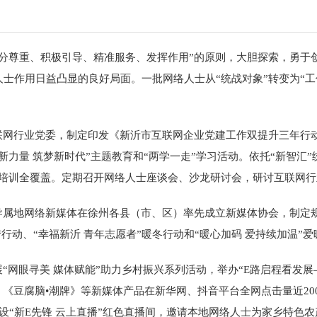
充分尊重、积极引导、精准服务、发挥作用”的原则，大胆探索，勇于
士作用日益凸显的良好局面。一批网络人士从“统战对象”转变为“工
联网行业党委，制定印发《新沂市互联网企业党建工作双提升三年行
新力量 筑梦新时代”主题教育
和
“两学一走”学习活动。依托“新智汇”
培训全覆盖。
定期召开网络人士座谈会、沙龙研讨会，研讨互联网行
导属地网络新媒体在徐州各县（市、区）率先成立新媒体协会，制定规
梦行动、“幸福新沂 青年志愿者”暖冬行动和“暖心加码 爱持续加温”
“网眼寻美 媒体赋能”助力乡村振兴系列活动
，
举办“E路启程看发展
《豆腐脑•潮牌》等新媒体产品在新华网、抖音平台全网点击量近200
设“新E先锋 云上直播”红色直播间，邀请本地网络人士为家乡特色农