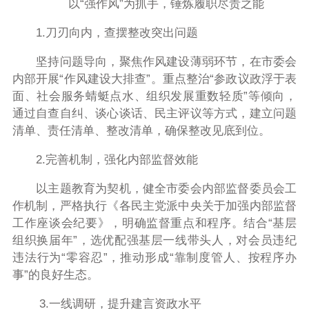
以“强作风”为抓手，锤炼履职尽责之能
1.刀刃向内，查摆整改突出问题
坚持问题导向，聚焦作风建设薄弱环节，在市委会
内部开展“作风建设大排查”。重点整治“参政议政浮于表
面、社会服务蜻蜓点水、组织发展重数轻质”等倾向，
通过自查自纠、谈心谈话、民主评议等方式，建立问题
清单、责任清单、整改清单，确保整改见底到位。
2.完善机制，强化内部监督效能
以主题教育为契机，健全市委会内部监督委员会工
作机制，
严格执行
《各民主党派中央关于加强内部监督
工作座谈会纪要》，明确监督重点和程序。
结合“基层
组织换届年”，选优配强基层一线带头人，
对会员违纪
违法行为“零容忍”，推动形成“靠制度管人、按程序办
事”的良好生态。
3.一线调研，提升建言资政
水平