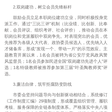
2.双岗建功，树立会员先锋标杆
鼓励会员立足本职岗位建功立业，同时积极投身党
派工作。通过“三比三评”机制（比业绩、比创新、比奉
献，会员评议、组织考评、社会评价），推动会员在本
职岗位和党派履职中双岗争先。对表现突出的会员，优
先推荐为各级人大代表、政协委员候选人，优先纳入人
才储备库
，
形成“发现一个、带动一片”的示范效应
。
主
题教育开展以来，1名会员
被聘为省公安厅党风政风警
风监督员
；1名会员参加民进全国“双岗建功先进个人”评
选；1名特级教师被推荐参加第三届“叶圣陶教师奖”评
选。
3.廉洁自律，筑牢拒腐防变防线
市委会坚持问题导向与创新驱动相结合，系统修订
《
工作制度汇编》29
项制度，形成覆盖组织管理、履职
考核、服务保障的全链条制度体系。
严格落实中央八项