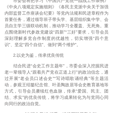
市委会将把学习《中国共产党统一战线工作条例》
《中央八项规定实施细则》
《各民主党派中央关于加强
内部监督工作座谈会纪要》等党内法规和民进章程作为
首要任务，通过领导班子带头学、基层组织集中学、会
员自主学三级联动机制，推动学习全覆盖、无死角。重
点围绕新时代参政党建设“四新”“三好”要求，引导会员
深刻理解多党合作制度的优越性，切实增强“四个意
识”、坚定“四个自信”、做到“两个维护”。
2.以史为鉴，传承优良传统
结合民进
“
会史
工作主题年”
，
市委会
深入挖掘民进
老一辈领导人“跟着共产党在正道上行”的政治信念，通
过开展
“
老会员口述会史”
“
写诗唱歌诵经典
”
等
主题活
动
，
参观
王绍鏊纪念馆、叶圣陶故居等
会史教育基地等
方式，引导会员赓续红色血脉，传承“爱国
、
民主
、
团
结
、
求实”的优良传统，将学习成果转化为与党同心同
向同行的政治自觉。