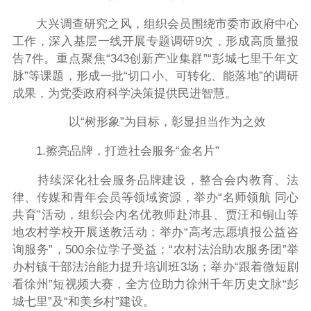
大兴调查研究之风，组织会员围绕市委市政府中心
工作，深入基层一线开展
专题调研
9
次，形成高质量报
告
7
件
。重点聚焦“
343创新产业集群
”“
彭城七里千年文
脉
”等课题，形成一批“切口小、可转化、能落地”的调研
成果，为党委政府科学决策提供民进智慧。
以“树形象”为目标，彰显担当作为之效
1.擦亮品牌，打造社会服务“金名片”
持续深化社会服务品牌建设，整合会内教育、法
律、
传媒和青年会员
等领域资源，
举办“名师领航 同心
共育”活动，组织会内名优教师赴沛县、贾汪和铜山等
地农村学校开展送教活动；举办“高考志愿填报公益咨
询服务”，
500
余位学子受益；“农村法治助农服务团”举
办村镇干部法治能力提升培训班
3
场；举办“跟着微短剧
看徐州”短视频大赛，全方位助力徐州千年历史文脉“彭
城七里”及“和美乡村”建设。