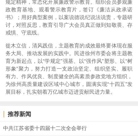
规定精神，常态化开展廉政警示教育。组织会员参观廉
政教育基地、观看警示教育片，签订《廉洁从政承诺
书》
；
用好典型案例，以案说德说纪说法说责，专题研
讨，对照反思，教育引导广大会员真正做到知敬畏、存
戒惧、守底线。
徙木立信，清风践信
，主题教育的成效最终要体现在服
务大局、推动发展的实践中。民进
徐州
市委会将
主题教
育
为新起点，以“学规定”强基、以“强作风”塑形、以“树
形象”聚力，努力打造一支政治坚定、组织坚实、履职
有力、作风优良、制度健全的高素质参政党地方组织，
为
徐州
高质量建设区域中心城市，圆满实现“十四五”发
展目标，扎实朝着万亿城市迈进
贡献
民进力量。
推荐新闻
中共江苏省委十四届十二次全会举行