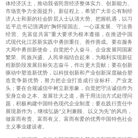
体经济沃土，推动我省民营经济整体实力、创新能力、
市场竞争力全面提升。新征程上，希望广大非公有制经
济人士和新的社会阶层人士认清大势、把握机遇，以习
近平总书记强调的“胸怀报国志、一心谋发展、守法善
经营、先富促共富”重大要求为根本遵循，在推进中国
式现代化江苏新实践中勇担重任、善作善成。要在服务
大局中勇担新使命，自觉把个人奋斗、企业发展同国家
繁荣、民族兴盛、人民幸福结合起来，为顺利实现新征
程新阶段发展目标矢志奋斗，作出更大贡献；要在创新
驱动中塑造新优势，以科技创新和产业创新深度融合塑
造竞争新优势，努力把企业打造成行业标杆、产业龙
头；要在合规诚信中树立新形象，自觉把守法诚信作为
安身立命之本、发展壮大之道，善于用法治方式处理问
题，积极构建中国特色现代企业制度；要在践行责任中
展现新作为，继续弘扬“义利兼顾、以义为先”的风尚，
做富而有责、富而有义、富而有爱的优秀中国特色社会
主义事业建设者。