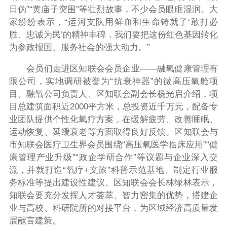
日伪”“黄庙子突围”等壮烈故事，不少会员眼眶湿润。大
家纷纷表示，“运河支队用鲜血和生命铸就了‘敢打必
胜、忠诚为民’的精神丰碑，我们要把这份红色基因转化
为参政报国、服务社会的强大动力。”
会员们走进区知联会会员企业——融氧健康管理有
限公司，实地调研被誉为“抗衰神器”的微高压氧舱项
目。融氧公司负责人、区知联会副会长杨光启介绍，项
目总建筑面积近2000平方米，总投资近千万元，配备专
业团队提供个性化氧疗方案，在缓解疲劳、改善睡眠、
运动恢复、延缓衰老等方面取得良好反馈。区知联会与
市知联会医疗卫生界会员围绕“高压氧医学临床应用”“健
康管理产业升级”“政企学研合作”等议题与企业深入交
流，并就打造“氧疗+文旅”科普示范基地、制定行业服
务标准等提出建设性建议。区知联会会长林绿林表示，
知联会要充分发挥人才荟萃、智力密集的优势，搭建企
业与高校、科研院所的对接平台，为区域经济高质量发
展献言建策。