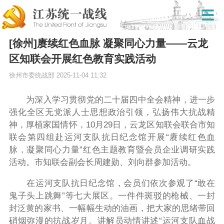
[徐州]赓续红色血脉 凝聚同心力量——云龙
区知联会开展红色教育实践活动
徐州市委统战部
2025-11-04 11:32
为深入学习贯彻党的二十届四中全会精神，进一步
强化全区无党派人士思想政治引领，弘扬伟大抗战精
神，厚植家国情怀，10月29日，云龙区知联会联合市知
联会第四组赴运河支队抗日纪念馆开展“赓续红色血
脉，凝聚同心力量”红色主题教育暨会员企业调研实践
活动。市知联会副会长周建勋、刘向群参加活动。
在运河支队抗日纪念馆，会员们依次参观了“敢在
鬼子头上跳舞”等七大展区。一件件斑驳的枪械、一封
封泛黄的家书、一幅幅生动的油画，把大家的思绪带回
硝烟弥漫的抗战岁月。讲解员动情讲述“运河支队血战