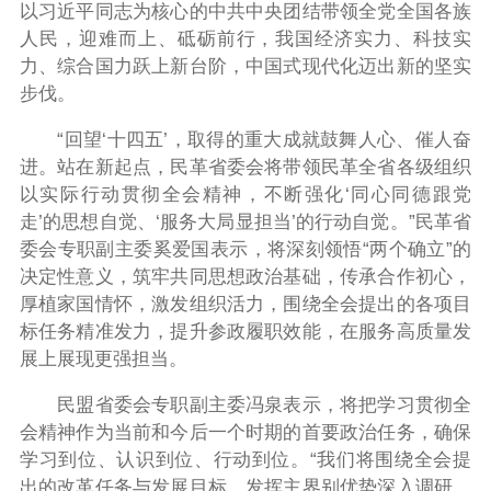
以习近平同志为核心的中共中央团结带领全党全国各族
人民，迎难而上、砥砺前行，我国经济实力、科技实
力、综合国力跃上新台阶，中国式现代化迈出新的坚实
步伐。
“回望‘十四五’，取得的重大成就鼓舞人心、催人奋
进。站在新起点，民革省委会将带领民革全省各级组织
以实际行动贯彻全会精神，不断强化‘同心同德跟党
走’的思想自觉、‘服务大局显担当’的行动自觉。”民革省
委会专职副主委奚爱国表示，将深刻领悟“两个确立”的
决定性意义，筑牢共同思想政治基础，传承合作初心，
厚植家国情怀，激发组织活力，围绕全会提出的各项目
标任务精准发力，提升参政履职效能，在服务高质量发
展上展现更强担当。
民盟省委会专职副主委冯泉表示，将把学习贯彻全
会精神作为当前和今后一个时期的首要政治任务，确保
学习到位、认识到位、行动到位。“我们将围绕全会提
出的改革任务与发展目标，发挥主界别优势深入调研，