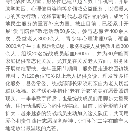
等统战团体力量，服务团已建立起长效工作机制，开展
助学助困、心理健康咨询等多领域公益服务，以温暖人
心的实际行动，诠释着新时代志愿精神的内涵，成为当
地民生服务的重要补充力量。截止目前，已经累计开
展“爱与陪伴”敬老活动50多次，参与志愿者400余人
次，受益老人3000余人；青少年心理讲座9场，覆盖
2000名学生；助残活动3场，服务残疾人及特教儿童300
余人，组织20名统战成员献血6600cc，并为30户睢商
家庭提供常态化关爱。尤其是在关爱老人方面，服务团
开展精准帮扶。去年重阳节期间，服务团走进桃园镇姚
洼村，为120余位70岁以上老人提供义诊、理发等多样
化服务，县委常委、统战部部长宋晓莉亲自为老人切蛋
糕送祝福。这些暖心举措让“老有所依”的美好愿景照进
现实。一串串数字背后，也是统战成员们用脚步丈量民
情、用行动温暖民心的生动实践。目前，随着影响力的
扩大，越来越多的统战成员主动加入这支队伍，共同用
爱心和责任践行志愿服务精神，让"同心"二字在睢宁大
地绽放出最温暖的光芒。