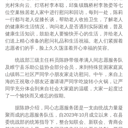
光村朱向云、灯塔村李本聪，邱集镇魏桥村李敦娄等七
位空巢独居老人家中进行慰问和回访，每到一处，陈莉
一行都与老人促膝长谈，帮助老人收拾卫生，了解老人
的健康和生活情况，询问老人是否遇到实际困难，普及
健康生活知识，鼓励老人要愉快开心的生活，并给老人
们送上精心准备的慰问礼品和生活祝福。老人们紧握着
志愿者们的手，脸上久久荡漾着开心幸福的笑容。
统战部三级主任科员陈静带领孝满人间志愿服务队
及睢宁县乐助公益协会部分会员，来到特殊贫困家庭岚
山镇韩二社区严同学小朋友家走访慰问。中午，来自上
海的王祝敬小朋友还邀请请严同学吃旋转小火锅，让严
同学充分体会到来自社会大家庭的温暖，大家一起度过
了一个愉快而又难忘的假期。
据陈静介绍，同心志愿服务团是一支由统战力量凝
聚而成的志愿服务队伍，自2023年10月成立以来，在县
委统战部的统筹指导下，整合知联会、新联会、青商会