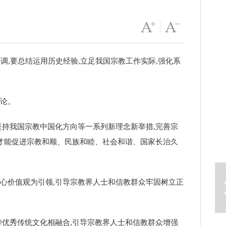
字号变大
|
字号变小
,要总结运用历史经验,立足我国宗教工作实际,强化系
讨论。
坚持我国宗教中国化方向等一系列新理念新举措,完善宗
,才能促进宗教和顺、民族和睦、社会和谐、国家长治久
下一篇
心价值观为引领,引导宗教界人士和信教群众牢固树立正
华优秀传统文化相融合,引导宗教界人士和信教群众增强