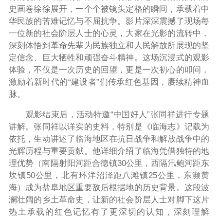
史画卷徐徐展开，一个个被镜头定格的瞬间，承载着中
华民族的苦难记忆与不屈抗争。影片深深震撼了现场每
一位新的社会阶层人士的心灵，大家在光影的流转中，
深刻体悟到革命先辈为民族独立和人民解放所展现的坚
定信念、巨大牺牲和顽强奋斗精神。这场沉浸式的观影
体验，不仅是一次历史的回望，更是一次初心的叩问，
激励着新时代的“建设者”们传承红色基因，赓续精神血
脉。
观影结束后，活动特邀“中国好人”张同祥进行专题
讲解。张同祥以详实的史料，特别是《临海志》记载为
依托，生动讲述了临海地区在抗日战争和解放战争中的
光辉历程与重要贡献。他详细介绍了临海凭借独特的地
理优势（南隔射阳河距合德镇30公里，西隔汛鲍河距东
坎镇50公里，北有环洋沼泽距八滩镇25公里，东濒黄
海）成为盐阜地区重要敌后根据地的历史背景。这段波
澜壮阔的乡土革命史，让新的社会阶层人士对脚下这片
热土承载的红色记忆有了更深切的认知，深刻理解