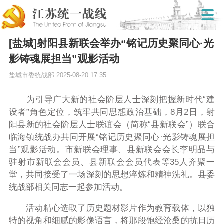
[盐城]射阳县新联会举办“铭记历史聚同心·光
影铸魂展担当”观影活动
盐城市委统战部
2025-08-20 17:35
为引导广大新的社会阶层人士深刻把握新时代“建
设者”角色定位，筑牢共同思想政治基础，8月2日，射
阳县新的社会阶层人士联谊会（简称“县新联会”）联合
临海镇统战办共同开展“铭记历史聚同心·光影铸魂展担
当”观影活动。市新联会理事、县新联会会长李明晶与
驻射市新联会会员、县新联会会员代表等35人齐聚一
堂，共同接受了一场深刻的思想淬炼和精神洗礼。县委
统战部相关同志一起参加活动。
活动精心选取了历史题材影片作为教育载体，以独
特的视角和细腻的影像语言，将那段饱经沧桑的抗日历