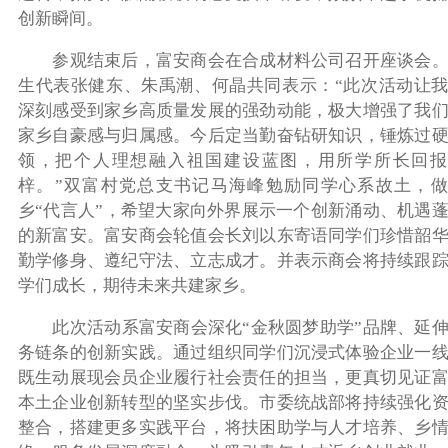
创新瞬间。
参观结束后，富安商会在合成材料公司召开座谈会。
生代表张健东、朱禹潮、何晶共同表示：“此次活动让
深刻感受到家乡高质量发展的强劲动能，极大增强了我
家乡自豪感与归属感。今后定当勤奋钻研知识，锤炼过
领，把个人理想融入祖国建设蓝图，用所学所长回报
梓。”双富村党总支书记马海峰勉励同学心系故土，做
乡“代言人”，希望大家向外界展示一个创新涌动、机遇
的新富安。富安商会轮值会长刘以东寄语同学们珍惜韶
勤学修身、遵纪守法、立志成才。并表示商会将持续跟
学们成长，期待未来共建家乡。
此次活动系富安商会深化“金秋圆梦助学”品牌、延伸
务链条的创新实践。通过组织同学们沉浸式体验企业一
既生动展现会员企业履行社会责任的担当，更真切见证
本土企业创新转型的坚实步伐。市委统战部将持续强化
整合，搭建更多实践平台，将扶困助学与人才培养、乡