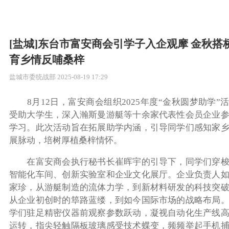
[盐城]东台市富安商会引学子入企观摩 金秋搭
育乡情反哺桑梓
盐城市委统战部
2025-08-19 17:29
8月12日，富安商会组织2025年度“金秋圆梦助学”
受助大学生，深入瀚斯曼游艇等十余家代表性会员企业
学习。此次活动旨在拓展助学内涵，引导同学们感知家
展脉动，培树厚植桑梓情怀。
在富安商会执行秘书长崔晖宇的引导下，同学们穿梭
智能化车间、创新实验室和企业文化展厅。企业负责人
家珍，从游艇制造的流体力学，到新材料研发的科技突
从企业初创时的筚路蓝缕，到如今国际市场的战略布局
学们驻足精密仪器前观察参数跃动，凝视自动化生产线
运转，指尖轻触隔板玻璃感受技术蝶变，频频举起手机