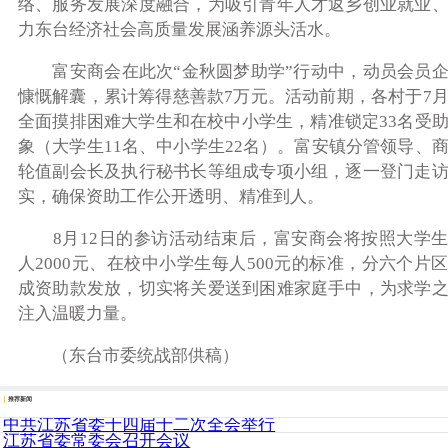
络、服务发展深度融合，为吸引青年人才返乡创业就业
力东台经济社会高质量发展涵养源头活水。
富安商会在此次“金秋圆梦助学”行动中，动员会员企
慷慨解囊，累计筹得慈善款7万元。活动前期，各村于7
全面摸排困难大学生和在校中小学生，精准锁定33名受
象（大学生11名、中小学生22名）。富安镇分管领导、
轮值副会长及执行秘书长等组成专项小组，逐一登门走
实，确保资助工作公开透明、精准到人。
8月12日的参访活动结束后，富安商会将按照大学生
人2000元、在校中小学生每人500元的标准，分六个片
成资助款发放，切实将关爱送到困难家庭手中，为求学
注入温暖力量。
（东台市委统战部供稿）
推荐新闻
中共江苏省委十四届十二次全会举行
江苏省委常委会召开会议