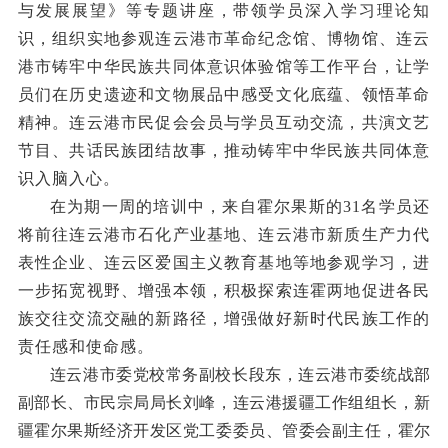
与发展展望》等专题讲座，带领学员深入学习理论知
识，
组织
实地参观连云港市革命纪念馆、博物馆
、
连云
港市铸牢中华民族共同体意识体验馆
等
工作平台
，让学
员们在历史遗迹和文物展品中感受文化底蕴
、
领悟
革命
精神。连云港市民促会会员
与学员
互动交流，共演文艺
节目、共话民族团结故事，推动铸牢中华民族共同体意
识入脑入心。
在为期一周的培训中，来自霍尔果斯的31名学员还
将前往连云港市
石化产业基地、连云港市新质生产力代
表性企业、连云区爱国主义教育基地
等地参观学习，进
一步拓宽视野、增强本领，积极探索
连霍两地
促进
各
民
族交往交流交融的新路径，
增强
做好新时代民族工作的
责任感和使命感。
连云港市委党校常务副校长段东，连云港市委统战部
副部长、市民宗局局长刘峰，连云港援疆工作组组长，新
疆霍尔果斯经济开发区党工委委员、管委会副主任，霍尔