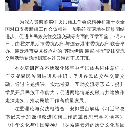
为深入贯彻落实中央民族工作会议精神和第十次全
国对口支援新疆工作会议精神，加强连霍两地在民族团结
进步、促进各民族交往交流交融等方面的互学互鉴，7月26
日，由霍尔果斯市委统战部与连云港市委统战部联合举
办、连云港市委党校承办的“苏韵伊情 连霍同行”交往交流
交融活动专题培训班在连云港市正式开班。
本次培训旨在
不断深化铸牢中华民族共同体意识
，
广泛
凝聚
民族
团结
进步
共识
，
促进各民族交往交流交
融
。通过专题授课、实地考察、互动交流等形式，提升
学员
开展
民族工作能力，促进两地情感交融与共建协作
走深走实
，推动民族工作
高质量
发展。
注重理论与实践相结合，
安排重点解读
《习近平总
书记关于加强和改进民族工作的重要思想学习读本》
《中华文化与中国精神》
《探索连云港的历史文化基因