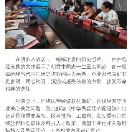
在胡乔木故居，一幅幅珍贵的历史照片、一件件饱
经沧桑的文物展示了胡乔木同志一生重大事迹，如一幅
描绘现当代中国历史进程的巨大画卷。企业家代表们驻
足参观，用心聆听，沉浸式感受信仰的力量，接受革命
精神的洗礼。
座谈会上，围绕民营经济权益保护、合规经营等企
业关心关注问题，重点解读《中华民营经济促进法》出
台背景和重要条款。区
科技局、
工信局、
发改委
分别围
绕盐都科创载体及科技人才政策、新型工业化相关激励
措施以及民营经济二十条相关内容
进行宣讲。