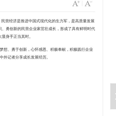
字号变大
|
字号变小
%。民营经济是推进中国式现代化的生力军，是高质量发展
识、勇创新的民营企业家茁壮成长，形成了具有鲜明时代
大显身手正当其时。
梦想、勇于创新，心怀感恩、积极奉献，积极践行企业
与中外记者分享成长发展经历。
下一篇