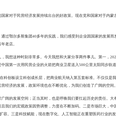
家对于民营经济发展持续出台的好政策。现在党和国家对于内蒙古
过鄂尔多斯集团40多年的实践，我们感受到企业因国家的发展而
百年老店。
想这种时刻非常多。今天我想和大家分享两件事儿。第一，2020
中国第一次用民营企业的火箭把商业卫星送入500公里太阳同步轨
在科创板设立科创成长层，把商业航天纳入第五套标准。不仅仅是我
民营经济的发展，政策环境也在不断优化，为我们创造了广阔的空间
阔的发展空间；正当其时，也是呼唤我们要扛起历史的责任。大有
而且我们的宏观政策因势调整，力度在不断加码。二是市场巨大，中
步扩容。三是科技赋能，现在数字化、人工智能正在重塑医药行业的