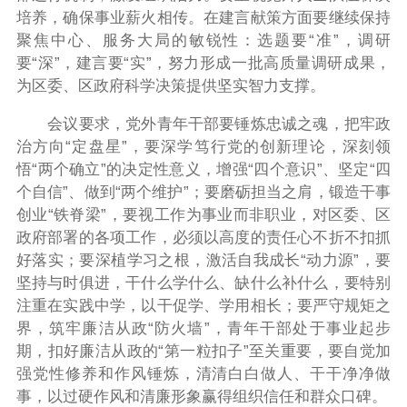
培养，确保事业薪火相传。在建言献策方面要继续保持
聚焦中心、服务大局的敏锐性：选题要“准”，调研
要“深”，建言要“实”，努力形成一批高质量调研成果，
为区委、区政府科学决策提供坚实智力支撑。
会议要求，党外青年干部要锤炼忠诚之魂，把牢政
治方向“定盘星”，要深学笃行党的创新理论，深刻领
悟“两个确立”的决定性意义，增强“四个意识”、坚定“四
个自信”、做到“两个维护”；要磨砺担当之肩，锻造干事
创业“铁脊梁”，要视工作为事业而非职业，对区委、区
政府部署的各项工作，必须以高度的责任心不折不扣抓
好落实；要深植学习之根，激活自我成长“动力源”，要
坚持与时俱进，干什么学什么、缺什么补什么，要特别
注重在实践中学，以干促学、学用相长；要严守规矩之
界，筑牢廉洁从政“防火墙”，青年干部处于事业起步
期，扣好廉洁从政的“第一粒扣子”至关重要，要自觉加
强党性修养和作风锤炼，清清白白做人、干干净净做
事，以过硬作风和清廉形象赢得组织信任和群众口碑。