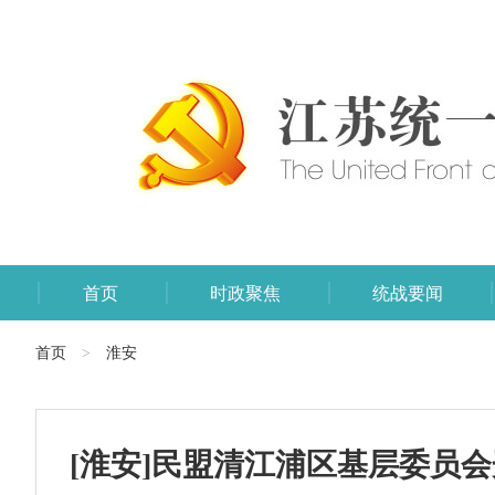
首页
时政聚焦
统战要闻
首页
淮安
>
[淮安]民盟清江浦区基层委员