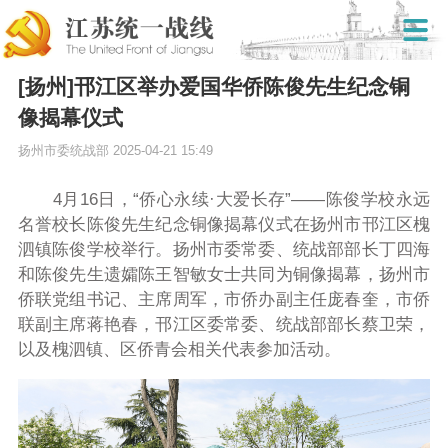
[扬州]邗江区举办爱国华侨陈俊先生纪念铜
像揭幕仪式
扬州市委统战部
2025-04-21 15:49
4月16日，“侨心永续·大爱长存”——陈俊学校永远
名誉校长陈俊先生纪念铜像揭幕仪式在扬州市邗江区槐
泗镇陈俊学校举行。扬州市委常委、统战部部长丁四海
和陈俊先生遗孀陈王智敏女士共同为铜像揭幕，扬州市
侨联党组书记、主席周军，市侨办副主任庞春奎，市侨
联副主席蒋艳春，邗江区委常委、统战部部长蔡卫荣，
以及槐泗镇、区侨青会相关代表参加活动。