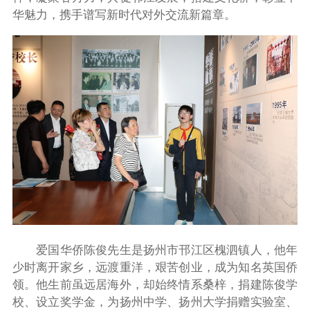
华魅力，携手谱写新时代对外交流新篇章。
爱国华侨陈俊先生是扬州市邗江区槐泗镇人，他年
少时离开家乡，远渡重洋，艰苦创业，成为知名英国侨
领。他生前虽远居海外，却始终情系桑梓，捐建陈俊学
校、设立奖学金，为扬州中学、扬州大学捐赠实验室、