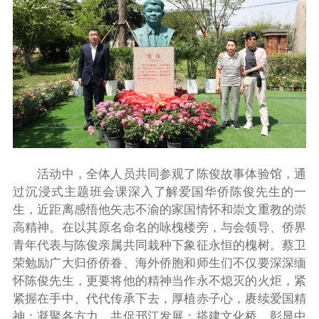
活动中，全体人员共同参观了陈俊故事体验馆，通
过沉浸式主题班会课深入了解爱国华侨陈俊先生的一
生，近距离感悟他矢志不渝的家国情怀和崇文重教的崇
高精神。在以其原名命名的咏槐楼旁，与会领导、侨界
青年代表与陈俊亲属共同栽种下象征永恒的槐树。蔡卫
荣勉励广大归侨侨眷、海外侨胞和师生们不仅要深深缅
怀陈俊先生，更要将他的精神当作永不熄灭的火炬，紧
紧握在手中、代代传承下去，厚植赤子心，赓续爱国精
神；凝聚各方力，共促邗江发展；搭建文化桥，彰显中