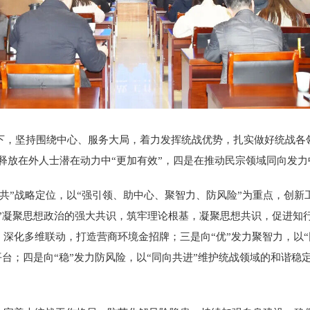
下，坚持围绕中心、服务大局，着力发挥统战优势，扎实做好统战各
释放在外人士潜在动力中“更加有效”，四是在推动民宗领域同向发力
共”战略定位，以“强引领、助中心、聚智力、防风险”为重点，创
”凝聚思想政治的强大共识，筑牢理论根基，凝聚思想共识，促进知行
深化多维联动，打造营商环境金招牌；三是向“优”发力聚智力，以“
平台；四是向“稳”发力防风险，以“同向共进”维护统战领域的和谐