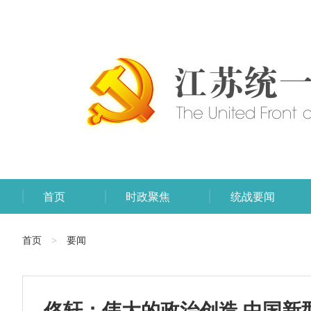
首页
时政聚焦
统战要闻
首页
要闻
>
佟轩：伟大的政治创造 中国新