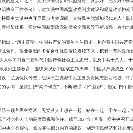
设的意见》之后，党中央围绕新时代坚持好、发展好、完善好中国新型政
政治协商工作条例》，对加强中国新型政党制度建设和规范政治协商
支持民主党派中央开展重点考察调研、支持民主党派加强代表人士队
制度框架体系，党对中国新型政党制度的全面领导不断加强，有力地
出，“历史证明，中国共产党的百年奋斗历史，包含着中国共产党和
精诚合作、敬业奉献的多党合作优良传统赓续下来，把老一辈的政治
深入学习习近平新时代中国特色社会主义思想，以及中共十八大、十
等系列主题教育，围绕庆祝新中国成立70周年、中国共产党成立100
建设，弘扬优良传统，组织民主党派中央主要负责同志赴西柏坡、中
认同，坚决拥护“两个确立”，不断增强“四个意识”、坚定“四个自
带领各民主党派、无党派人士想在一起、站在一起、干在一起，为
了对党外人士的高度重视和信任。截至2024年7月底，党中央召开
会和中央全会报告、修改宪法部分内容的建议、制定国民经济和社会发