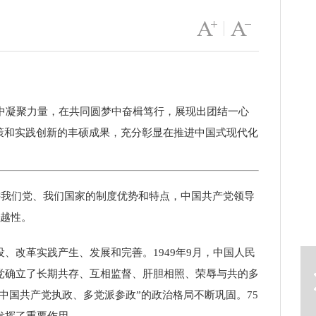
字号变大
|
字号变小
中凝聚力量，在共同圆梦中奋楫笃行，展现出团结一心
政策和实践创新的丰硕成果，充分彰显在推进中国式现代化
讲我们党、我们国家的制度优势和特点，中国共产党领导
优越性。
下一篇
改革实践产生、发展和完善。1949年9月，中国人民
党确立了长期共存、互相监督、肝胆相照、荣辱与共的多
中国共产党执政、多党派参政”的政治格局不断巩固。75
发挥了重要作用。