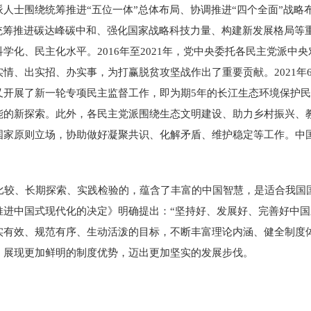
人士围绕统筹推进“五位一体”总体布局、协调推进“四个全面”战略
统筹推进碳达峰碳中和、强化国家战略科技力量、构建新发展格局等
化、民主化水平。2016年至2021年，党中央委托各民主党派中
情、出实招、办实事，为打赢脱贫攻坚战作出了重要贡献。2021年
又开展了新一轮专项民主监督工作，即为期5年的长江生态环境保护
能的新探索。此外，各民主党派围绕生态文明建设、助力乡村振兴、
国家原则立场，协助做好凝聚共识、化解矛盾、维护稳定等工作。中
。
较、长期探索、实践检验的，蕴含了丰富的中国智慧，是适合我国
进中国式现代化的决定》明确提出：“坚持好、发展好、完善好中国
实有效、规范有序、生动活泼的目标，不断丰富理论内涵、健全制度
，展现更加鲜明的制度优势，迈出更加坚实的发展步伐。