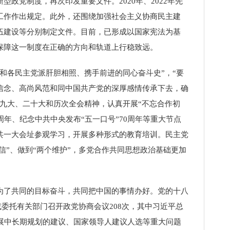
党制度，再次印发重要文件。2020年、2022年先
工作作出规定。此外，还围绕加强社会主义协商民主建
伍建设等分别制定文件。目前，已形成以国家宪法为基
保障这一制度在正确的方向和轨道上行稳致远。
各民主党派肝胆相照、携手前进的同心奋斗史”，“要
信念、高尚风范和同中国共产党的深厚感情传承下去，确
九大、二十大和历次全会精神，认真开展“不忘合作初
周年、纪念中共中央发布“五一口号”70周年等重大节点
共一大会址参观学习，开展多种形式的教育培训。民主党
信”、做到“两个维护”，多党合作共同思想政治基础更加
了共同的目标奋斗，共同把中国的事情办好。党的十八
或委托有关部门召开政党协商会议208次，其中习近平总
展中长期规划的建议、国家领导人建议人选等重大问题