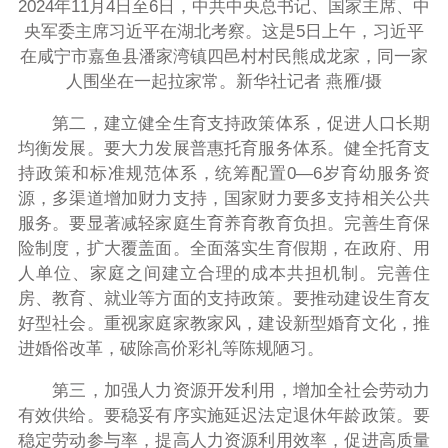
2024年11月4日至6日，中共中央总书记、国家主席、中
央军委主席习近平在湖北考察。这是5日上午，习近平
在咸宁市嘉鱼县潘家湾镇四邑村村民熊成龙家，同一家
人围坐在一起拉家常。新华社记者 燕雁/摄
第二，建立健全生育支持政策体系，促进人口长期
均衡发展。要大力发展普惠托育服务体系。健全托育支
持政策和标准规范体系，统筹配置0—6岁育幼服务资
源，多渠道增加财力支持，国家财力要多支持相关公共
服务。要显著减轻家庭生育养育教育负担。完善生育保
险制度，扩大覆盖面。全面落实生育假期，在政府、用
人单位、家庭之间建立合理的成本共担机制。完善住
房、教育、就业等方面的支持政策。要推动建设生育友
好型社会。重视家庭家教家风，建设新型婚育文化，推
进婚俗改革，破除高价彩礼等陈规陋习。
第三，加强人力资源开发利用，增加全社会劳动力
有效供给。要稳妥有序实施延迟法定退休年龄政策。要
稳定劳动参与率，提高人力资源利用效率，促进高质量