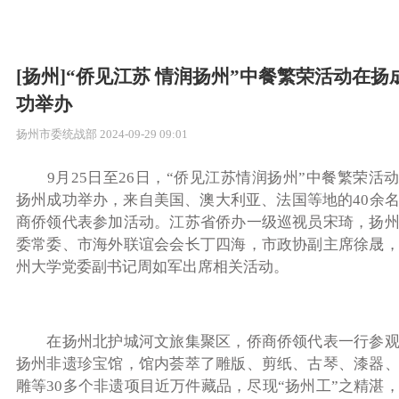
[扬州]“侨见江苏 情润扬州”中餐繁荣活动在扬
功举办
扬州市委统战部
2024-09-29 09:01
9月25日至26日，“侨见江苏情润扬州”中餐繁荣活
扬州成功举办，来自美国、澳大利亚、法国等地的40余
商侨领代表参加活动。江苏省侨办一级巡视员宋琦，
扬
委常委、市海外联谊会会长丁四海，市政协副主席徐晟
州大学党委副书记周如军出席相关活动。
在扬州北护城河文旅集聚区，侨商侨领代表一行参观
扬州非遗珍宝馆，馆内荟萃了雕版、剪纸、古琴、漆器
雕等30多个非遗项目近万件藏品，尽现“扬州工”之精湛