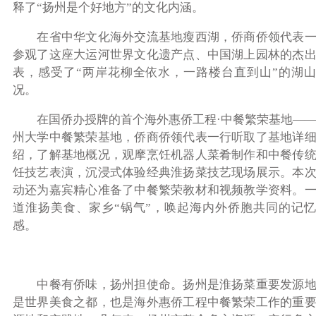
释了“扬州是个好地方”的文化内涵。
在省中华文化海外交流基地瘦西湖，侨商侨领代表一
参观了这座大运河世界文化遗产点、中国湖上园林的杰
表，感受了“两岸花柳全依水，一路楼台直到山”的湖
况。
在国侨办授牌的首个海外惠侨工程·中餐繁荣基地——
州大学中餐繁荣基地，侨商侨领代表一行听取了基地详
绍，了解基地概况，观摩烹饪机器人菜肴制作和中餐传
饪技艺表演，沉浸式体验经典淮扬菜技艺现场展示。本
动还为嘉宾精心准备了中餐繁荣教材和视频教学资料。
道淮扬美食、家乡“锅气”，唤起海内外侨胞共同的记
感。
中餐有侨味，扬州担使命。扬州是淮扬菜重要发源地
是世界美食之都，也是海外惠侨工程中餐繁荣工作的重