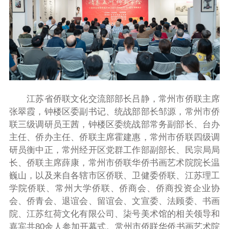
江苏省侨联文化交流部部长吕静，常州市侨联主席
张翠霞，钟楼区委副书记、统战部部长邹源，常州市侨
联三级调研员王茜，钟楼区委统战部常务副部长、台办
主任、侨办主任、侨联主席霍建惠，常州市侨联四级调
研员衡中正，常州经开区党群工作部副部长、民宗局局
长、侨联主席薛康，常州市侨联华侨书画艺术院院长温
巍山，以及来自各辖市区侨联、卫健委侨联、江苏理工
学院侨联、常州大学侨联、侨商会、侨商投资企业协
会、侨青会、退谊会、留谊会、文宣委、法顾委、书画
院、江苏红荷文化有限公司、柒号美术馆的相关领导和
嘉宾共
80
余人参加开幕式。常州市侨联华侨书画艺术院