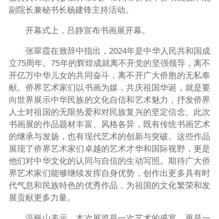
副院长兼秘书长杨建锋主持活动。
开幕式上，吕静宣布书画展开幕。
张翠霞在致辞中指出，
2024
年是中华人民共和国成
立
75
周年。
75
年的辉煌成就离不开党的坚强领导，离不
开亿万中华儿女的共同奋斗，离不开广大侨胞的无私奉
献。侨界艺术家们以书画为媒，共庆祖国华诞，就是要
向世界展示中华民族的文化自信和艺术魅力，抒发侨界
人士对祖国的无限热爱和对民族复兴的坚定信念。此次
书画展的作品题材丰富、风格各异，既有传统书画艺术
的继承与发扬，也有现代艺术的创新与突破。这些作品
展现了侨界艺术家们卓越的艺术才华和国际视野，更是
他们对中华文化的认同与自信的生动写照。期待广大侨
界艺术家们能够继续发挥自身优势，创作出更多具有时
代气息和民族特色的优秀作品，为祖国的文化繁荣和发
展贡献更多力量。
温巍山表示，本次展览是一次艺术的盛宴，更是一