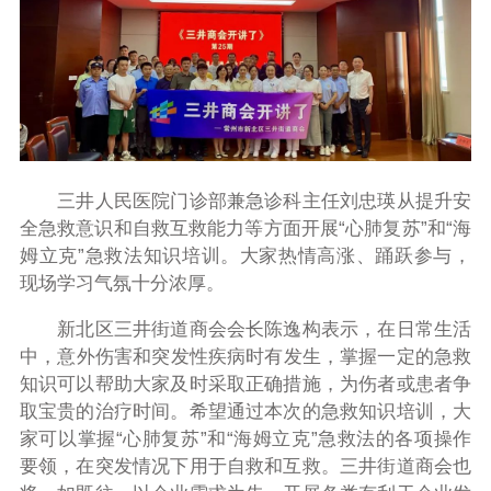
三井人民医院门诊部兼急诊科主任刘忠瑛从提升安
全急救意识和自救互救能力等方面开展“心肺复苏”和“海
姆立克”急救法知识培训。大家热情高涨、踊跃参与，
现场学习气氛十分浓厚。
新北区三井街道商会会长陈逸构表示，在日常生活
中，
意外伤害和
突发性疾病时有发生，掌握一定的急救
知识可以帮助大家及时采取正确措施，为伤者或患者争
取宝贵的治疗时间。希望通过本次的急救知识培训，大
家可以掌握“心肺复苏”和“海姆立克”急救法的各项操作
要领，在突发情况下用于自救和互救。三井街道商会也