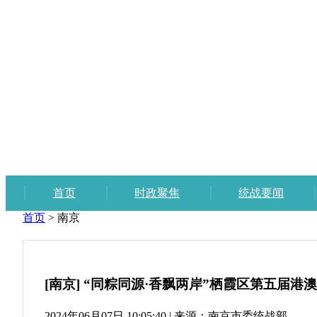
首页
时政聚焦
统战要闻
首页
>
南京
[南京] “同粽同源·香飘两岸”栖霞区第五届
2024年06月07日 10:05:40
|
来源：南京市委统战部