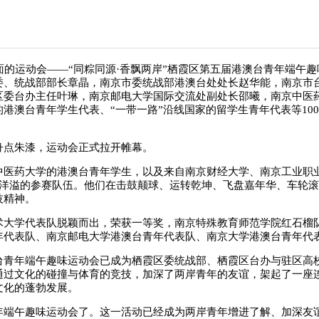
面的运动会——“同粽同源·香飘两岸”栖霞区第五届港澳台青年端午
委、统战部部长章晶，南京市委统战部港澳台处处长赵华能，南京市
区委台办主任叶琳，南京邮电大学国际交流处副处长邵曦，南京中医
港澳台青年学生代表、“一带一路”沿线国家的留学生青年代表等10
舟点朱漆，运动会正式拉开帷幕。
中医药大学的港澳台青年学生，以及来自南京财经大学、南京工业职业
情洋溢的参赛队伍。他们在击鼓颠球、运转乾坤、飞盘嘉年华、车轮
技精神。
术大学代表队脱颖而出，荣获一等奖，南京特殊教育师范学院红石榴
年代表队、南京邮电大学港澳台青年代表队、南京大学港澳台青年代
台青年端午趣味运动会已成为栖霞区委统战部、栖霞区台办与驻区高
过文化的碰撞与体育的竞技，加深了两岸青年的友谊，架起了一座连
文化的蓬勃发展。
年端午趣味运动会了。这一活动已经成为两岸青年增进了解、加深友