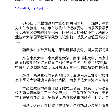
字号变大
|
字号变小
6月5日，风景如画的羊山公园热闹非凡，一场别开生
办主任宋雅建，南京市侨联党组书记
杨雯懿
，栖霞区委常
泉，栖霞区委统战部副部长、区民宗局局长徐小键，
栖霞
业技术大学国际教育学院副书记张莉，以及来自驻区高校的
流。
随着激昂的鼓声响起，宋雅建
和
杨雯懿共同为竞赛龙
来自南京大学、南京师范大学、南京邮电大学、南京
教育师范学院的红石榴青年和侨界青年等，组成了8支热
中展开了激烈的角逐，充分展现了青年们的团结协作和竞
经过一系列紧张而有趣的比赛，最终南京工业职业技
京中医药大学港澳台青年代表队、南京师范大学港澳台青
章晶在致辞中高度评价了此次运动会。她表示，港澳
仅为两岸青年提供了一个交流交往、互学互鉴的平台，更通
学子在栖霞多走动、多感受，亲身感受祖国经济、社会、
据悉，这已经是栖霞区连续第五年成功举办港澳台青