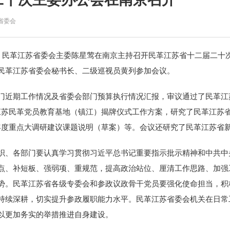
省委会
席、民革江苏省委会主委陈星莺在南京主持召开民革江苏省十二届二十
民革江苏省委会秘书长、二级巡视员黄列参加会议。
门近期工作情况及省委会部门预算执行情况汇报，审议通过了民革
江
江苏民革党员教育基地（镇江）揭牌仪式工作方案，研究了民革江苏省
年度重点大调研建议课题说明（草案）等。会议还研究了
民革江苏
省
织、各部门要认真学习贯彻习近平总书记重要指示批示精神和中共中
点、补短板、强弱项、重规范，提高政治站位、厘清工作思路、加强
下
势。民革江苏省各级专委会和参政议政骨干党员要强化使命担当，积
持续深耕，切实提升参政履职能力水平。
民革
江苏
省委会机关在日常
以更加务实的举措推进自身建设。