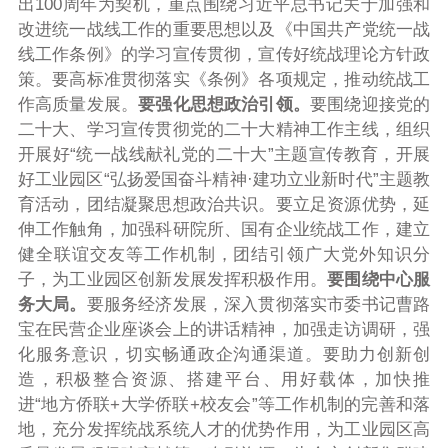
出100周年为契机，重点围绕习近平总书记关于加强和
改进统一战线工作的重要思想以及《中国共产党统一战
线工作条例》的学习宣传贯彻，宣传好统战理论方针政
策。要高标准贯彻落实《条例》各项规定，推动统战工
作高质量发展。
要强化思想政治引领。
要围绕迎接党的
二十大、学习宣传贯彻党的二十大精神工作主线，组织
开展好“统一战线献礼党的二十大”主题宣传教育，开展
好工业园区“弘扬爱国奋斗精神·建功立业新时代”主题教
育活动，团结凝聚思想政治共识。要立足资源优势，延
伸工作触角，加强科研院所、国有企业统战工作，建立
健全联谊交友等工作机制，团结引领广大党外知识分
子，为工业园区创新发展发挥积极作用。
要围绕中心服
务大局。
要服务经济发展，深入贯彻落实市委书记曹路
宝在民营企业座谈会上的讲话精神，加强走访调研，强
化服务意识，切实畅通政企沟通渠道。要助力创新创
造，积极整合资源、搭建平台、用好载体，加快推
进“地方侨联+大学侨联+校友会”等工作机制的完善和落
地，充分发挥统战系统人才的优势作用，为工业园区高