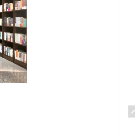
icon
layer
置
顶