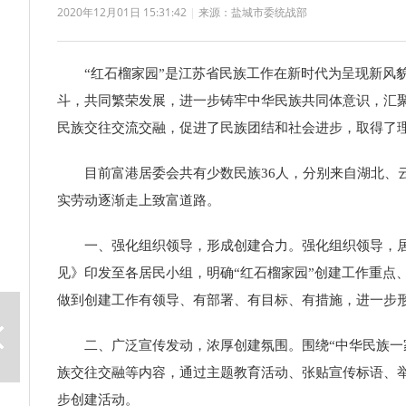
2020年12月01日 15:31:42
|
来源：盐城市委统战部
“红石榴家园”是江苏省民族工作在新时代为呈现新风貌
斗，共同繁荣发展，进一步铸牢中华民族共同体意识，汇聚
民族交往交流交融，促进了民族团结和社会进步，取得
目前富港居委会共有少数民族36人，分别来自湖北、云
实劳动逐渐走上致富道路。
一、强化组织领导，形成创建合力。强化组织领导，居委
见》印发至各居民小组，明确“红石榴家园”创建工作重点
做到创建工作有领导、有部署、有目标、有措施，进一步
二、广泛宣传发动，浓厚创建氛围。围绕“中华民族一家
族交往交融等内容，通过主题教育活动、张贴宣传标语、举
步创建活动。