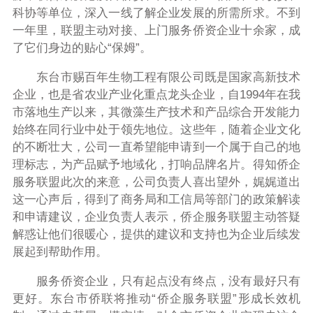
科协等单位，深入一线了解企业发展的所需所求。不到
一年里，联盟主动对接、
上门服务侨资企业十余家，成
了它们身边的贴心
“
保姆
”
。
东台市赐百年生物工程有限公司既是国家高新技术
企业，也是省农业产业化重点龙头企业，自
1994
年在我
市落地生产以来，其微藻生产技术和产品综合开发能力
始终在同行业中处于领先地位。这些年，随着企业文化
的不断壮大，公司一直希望能申请到一个属于自己的地
理标志，为产品赋予地域化，打响品牌名片。得知侨企
服务联盟此次的来意，公司负责人喜出望外，娓娓道出
这一心声后，得到了商务局和工信局等部门的政策解读
和申请建议，企业负责人表示，侨企服务联盟主动答疑
解惑让他们很暖心，提供的建议和支持也为企业后续发
展起到帮助作用。
服务侨资企业，只有起点没有终点，没有最好只有
更好。东台市侨联将推动
“
侨企服务联盟
”
形成长效机