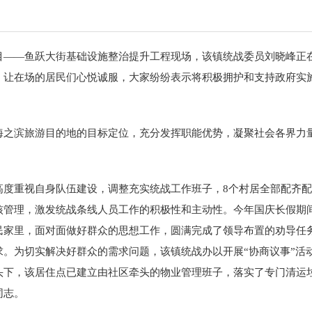
目——鱼跃大街基础设施整治提升工程现场，该镇统战委员刘晓峰正
，让在场的居民们心悦诚服，大家纷纷表示将积极拥护和支持政府实
海之滨旅游目的地的目标定位，充分发挥职能优势，凝聚社会各界力
高度重视自身队伍建设，调整充实统战工作班子，8个村居全部配齐
核管理，激发统战条线人员工作的积极性和主动性。今年国庆长假期
民家里，面对面做好群众的思想工作，圆满完成了领导布置的劝导任务
。为切实解决好群众的需求问题，该镇统战办以开展“协商议事”活
头下，该居住点已建立由社区牵头的物业管理班子，落实了专门清运
同志。