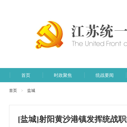
首页
时政聚焦
统战要闻
首页
盐城
>
[盐城]射阳黄沙港镇发挥统战