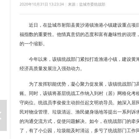
2020年10月31日 13:23:34
|
来源：盐城市委统战部
近日，在盐城市射阳县黄沙港镇渔港小镇建设重点项
福指数的重要性。他情真意切的态度和富有趣味性的说理
的一个缩影。
今年以来，该镇统战部门紧扣打造渔港小镇，建设黄
经济高质量发展注入强劲动力。
为了发挥职能优势，凝心聚力促发展，该镇统战部门
账。同时，该镇将基层统战工作纳入到村（居）网格化考
守岗位。统战员李俊俊主动担任起文明劝导员。她深入居
民对物业管理、垃圾清运、渔民健身场地等提出一系列诉求
的沟通交流方式，促使问题解决。如今，在统战部门的牵
了，有了小公园，垃圾能及时清运，多亏了统战部门工作