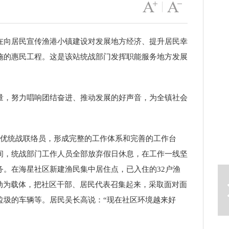
字号变大
|
字号变小
在向居民宣传渔港小镇建设对发展地方经济、提升居民幸
施的惠民工程。这是该站统战部门发挥职能服务地方发展
量，努力唱响团结奋进、推动发展的好声音，为全镇社会
配优统战联络员，形成完整的工作体系和完善的工作台
间，统战部门工作人员全部放弃假日休息，在工作一线坚
下一篇
。在海星社区新建渔民集中居住点，已入住的32户渔
动为载体，把社区干部、居民代表召集起来，采取面对面
垃圾的车辆等。居民吴长高说：“现在社区环境越来好