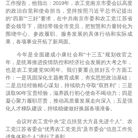
工作报告，他指出：
2019
年，农工党南京市委会以高度
的政治自觉和使命担当，
坚持
按照习近平总书记提出
的“四新”“三好”要求，在中共南京市委和农工党江苏省
委会领导下，
团结带领全市党员，把智慧和力量
转化为
围绕中心、参政履职、服务发展的具体行动和实际成
果，各项事业开拓了新局面。
今年是全面建成小康社会和“十三五”规划收官之
年，是统筹推进疫情防控和经济社会发展的大考之年，
也是农工党建党
90
周年。我们要重点抓好五个方面工
作：一是巩固深化主题教育成果，夯实思想政治基础；
二是总结经验精心谋划，持续助力夺取“双胜利”；三是
汲取
90
年宝贵经验，滋养践行初心使命不竭动力；四是
凝心聚力履职尽责，推动高质量发展走向深入；五是强
化人才梯队建设，持续稳健做好换届各项准备。
会议对农工党中央“定点扶贫大方县先进个人”、农
工党江苏省委会“优秀农工党党员”及市委会“信息工作先
进集体和个人”进行了表彰。